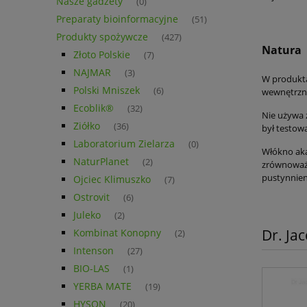
Nasze gadżety
(0)
Preparaty bioinformacyjne
(51)
Produkty spożywcze
(427)
Natura
Złoto Polskie
(7)
NAJMAR
(3)
W produkta
Polski Mniszek
(6)
wewnętrzne
Ecoblik®
(32)
Nie używa 
Ziółko
(36)
był testow
Laboratorium Zielarza
(0)
Włókno ak
NaturPlanet
(2)
zrównoważo
pustynnien
Ojciec Klimuszko
(7)
Ostrovit
(6)
Juleko
(2)
Dr. Ja
Kombinat Konopny
(2)
Intenson
(27)
BIO-LAS
(1)
YERBA MATE
(19)
HYSON
(20)