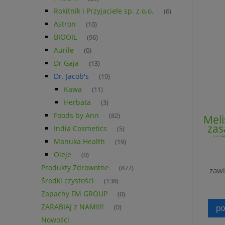
Rokitnik i Przyjaciele sp. z o.o.
(6)
Astron
(10)
BIOOIL
(96)
Aurile
(0)
Dr Gaja
(13)
Dr. Jacob's
(19)
Kawa
(11)
Herbata
(3)
Foods by Ann
(82)
Meli
zas
India Cosmetics
(5)
wp
Manuka Health
(19)
pok
o
Oleje
(0)
Produkty Zdrowotne
(877)
zawi
Środki czystości
(138)
Zapachy FM GROUP
(0)
ZARABIAJ z NAMI!!!
(0)
po
Nowości