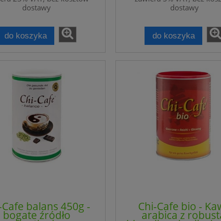
dostawy
dostawy
do koszyka
do koszyka
-Cafe balans 450g -
Chi-Cafe bio - K
omalny Kwas Alfa-
Orteza stopy i stawu
bogate źródło
arabica z robust
 - R-ALA - Altrient -
skokowego R4M-SS rozm