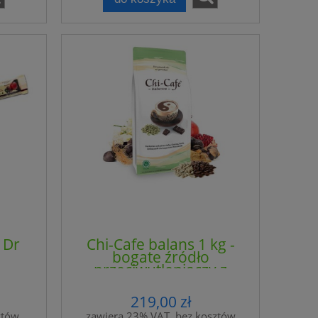
 Dr
Chi-Cafe balans 1 kg -
bogate źródło
przeciwutleniaczy z
zielonej kawy, owoców
granatu, guarany,
219,00 zł
żeńszenia i kakao - Dr.
ztów
zawiera 23% VAT, bez kosztów