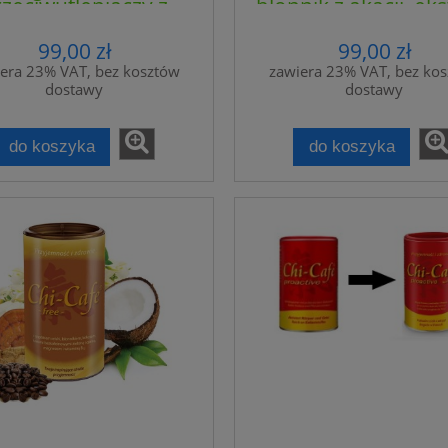
zeciwutleniaczy z
błonnik z akacji, eks
 Labs - PROMOCJA
XL - Reh4mat
lonej kawy, owoców
z guarany, reishi, 
ranatu, guarany,
szenia - Dr Jacob
287,00 zł
9,99 zł
99,00 zł
99,00 zł
szenia i kakao - DR.
era 23% VAT, bez kosztów
zawiera 23% VAT, bez ko
JACOB'S
477,00 zł
12,00 zł
regularna:
Cena regularna:
dostawy
dostawy
477,00 zł
9,99 zł
ższa cena:
Najniższa cena:
do koszyka
do koszyka
adom o dostępności
do koszyka