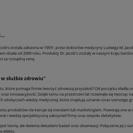
...
Jacob‘s została założona w 1997r. przez doktorów medycyny Ludwiga M. Jacob
m działa od 2009 roku. Produkty Dr. Jacob's zostały w naszym kraju bardzo 
ci za rozsądną cenę.
 w służbie zdrowiu"
tto, które pomaga firmie tworzyć zdrowszą przyszłość! Od początku kładła o
oraz innowacyjność. Dzięki temu na przestrzeni lat rozwinęła się tworząc n
h zdobyczach wiedzy medycznej, które znajdują uznanie coraz szerszego gr
eniu produktów nie kieruje się trendami lub marketingiem. Powstają one w
ie i wiedzę specjalistyczną założycieli firmy oraz zespołu dietetyków.
 jest teorią, ale dwiema dekadami badań oraz obserwacji. Połączenie jej z
e efekty.