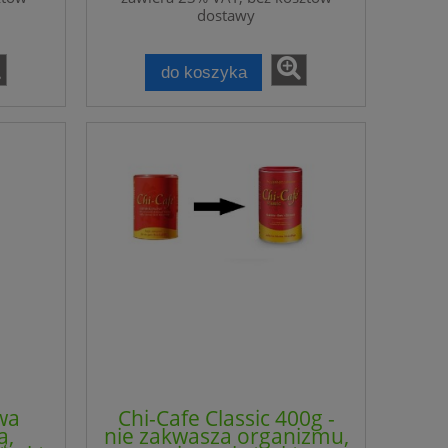
Jacob's
dostawy
do koszyka
awa
Chi-Cafe Classic 400g -
Olej lniany tłoczony na
ą,
nie zakwasza organizmu,
iar
zimno OmegaLen 1000 ml -