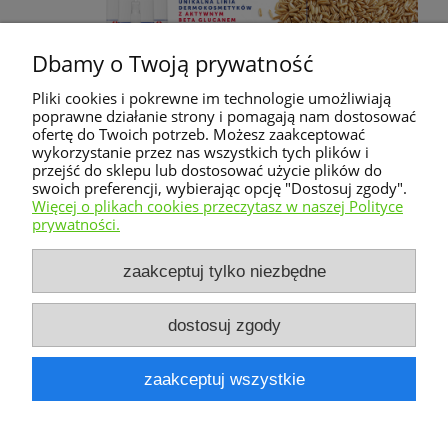
Dbamy o Twoją prywatność
Pliki cookies i pokrewne im technologie umożliwiają
poprawne działanie strony i pomagają nam dostosować
ofertę do Twoich potrzeb. Możesz zaakceptować
wykorzystanie przez nas wszystkich tych plików i
przejść do sklepu lub dostosować użycie plików do
Nie znaleziono produktów spełniających podane
swoich preferencji, wybierając opcję "Dostosuj zgody".
kryteria.
Więcej o plikach cookies przeczytasz w naszej Polityce
prywatności.
Warunki zakupów
zaakceptuj tylko niezbędne
Moje konto
dostosuj zgody
Informacje o sklepie
zaakceptuj wszystkie
pokaż pełną wersję strony