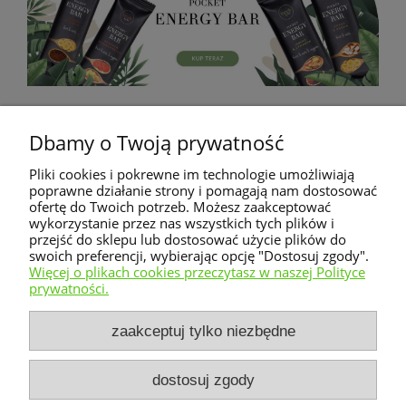
Czas i koszty dostawy
Dbamy o Twoją prywatność
Pliki cookies i pokrewne im technologie umożliwiają
Koszty dostawy nie są wliczone w cenę produktu
poprawne działanie strony i pomagają nam dostosować
zakupionego w sklepie i są doliczane na końcowym
ofertę do Twoich potrzeb. Możesz zaakceptować
etapie składania zamówienia. Przed potwierdzeniem
wykorzystanie przez nas wszystkich tych plików i
zamówienia uzyskujesz informację o całkowitej kwocie
przejść do sklepu lub dostosować użycie plików do
jaką należy uiścić, aby zamówienie zostało
swoich preferencji, wybierając opcję "Dostosuj zgody".
zrealizowane.
Więcej o plikach cookies przeczytasz w naszej Polityce
prywatności.
Warunki zakupów
zaakceptuj tylko niezbędne
Moje konto
dostosuj zgody