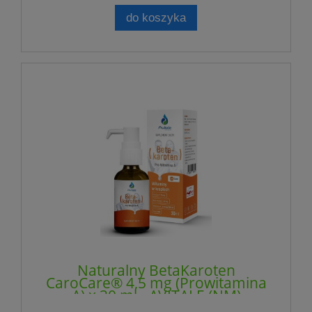
do koszyka
Naturalny BetaKaroten
CaroCare® 4,5 mg (Prowitamina
A) x 30 ml - AVITALE (NM)