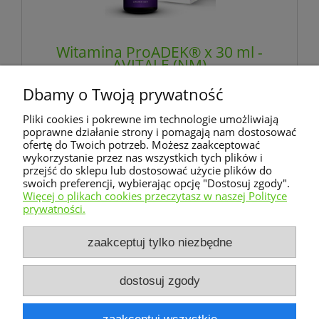
Witamina ProADEK® x 30 ml -
AVITALE (NM)
Dbamy o Twoją prywatność
64,90 zł
Pliki cookies i pokrewne im technologie umożliwiają
zawiera 8% VAT, bez kosztów dostawy
poprawne działanie strony i pomagają nam dostosować
ofertę do Twoich potrzeb. Możesz zaakceptować
wykorzystanie przez nas wszystkich tych plików i
do koszyka
przejść do sklepu lub dostosować użycie plików do
swoich preferencji, wybierając opcję "Dostosuj zgody".
Więcej o plikach cookies przeczytasz w naszej Polityce
prywatności.
Warunki zakupów
zaakceptuj tylko niezbędne
Moje konto
dostosuj zgody
Informacje o sklepie
zaakceptuj wszystkie