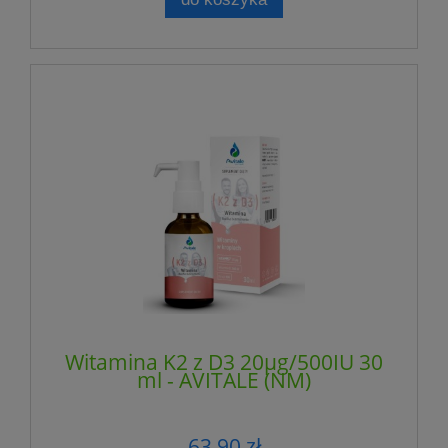
Witamina K2 z D3 20µg/500IU 30
ml - AVITALE (NM)
63,90 zł