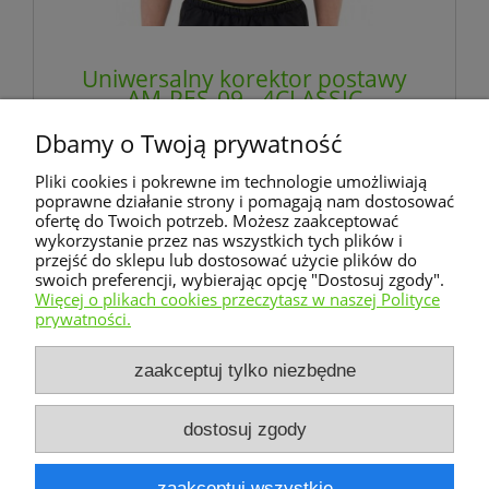
Uniwersalny korektor postawy
AM-PES-09 - 4CLASSIC
Dbamy o Twoją prywatność
222,00 zł
Pliki cookies i pokrewne im technologie umożliwiają
zawiera 8% VAT, bez kosztów dostawy
poprawne działanie strony i pomagają nam dostosować
ofertę do Twoich potrzeb. Możesz zaakceptować
wykorzystanie przez nas wszystkich tych plików i
do koszyka
przejść do sklepu lub dostosować użycie plików do
swoich preferencji, wybierając opcję "Dostosuj zgody".
Więcej o plikach cookies przeczytasz w naszej Polityce
prywatności.
Warunki zakupów
zaakceptuj tylko niezbędne
Moje konto
dostosuj zgody
Informacje o sklepie
zaakceptuj wszystkie