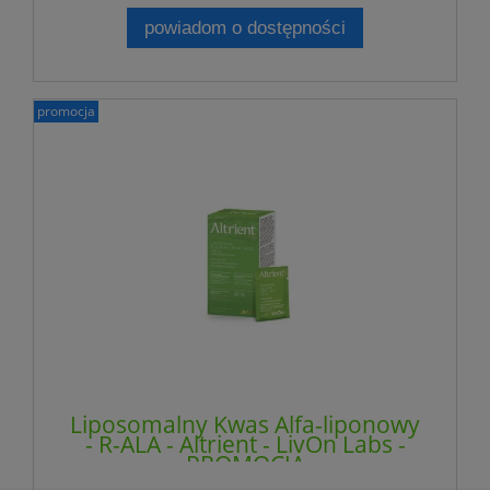
powiadom o dostępności
promocja
Liposomalny Kwas Alfa-liponowy
- R-ALA - Altrient - LivOn Labs -
PROMOCJA