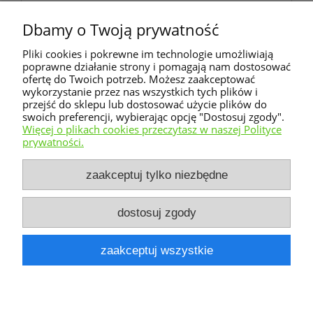
287,00 zł
Dbamy o Twoją prywatność
zawiera 8% VAT, bez kosztów dostawy
477,00 zł
Pliki cookies i pokrewne im technologie umożliwiają
Cena regularna:
poprawne działanie strony i pomagają nam dostosować
477,00 zł
Najniższa cena:
ofertę do Twoich potrzeb. Możesz zaakceptować
wykorzystanie przez nas wszystkich tych plików i
powiadom o dostępności
przejść do sklepu lub dostosować użycie plików do
swoich preferencji, wybierając opcję "Dostosuj zgody".
Więcej o plikach cookies przeczytasz w naszej Polityce
prywatności.
Warunki zakupów
zaakceptuj tylko niezbędne
Moje konto
dostosuj zgody
Informacje o sklepie
zaakceptuj wszystkie
pokaż pełną wersję strony