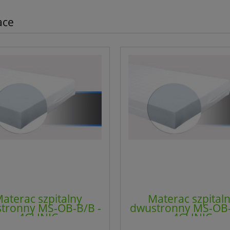
ace
aterac szpitalny
Materac szpital
tronny MS-OB-B/B -
dwustronny MS-OB-
4CLINIC
4CLINIC