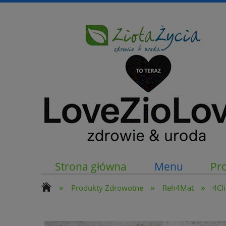
Strona główna
Menu
Pr
»
»
»
Produkty Zdrowotne
Reh4Mat
4Cli
Kontakt z nami