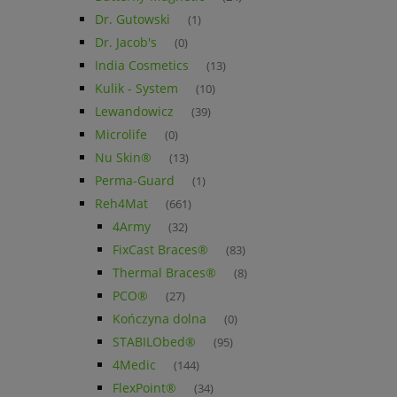
Dr. Gutowski
(1)
Dr. Jacob's
(0)
India Cosmetics
(13)
Kulik - System
(10)
Lewandowicz
(39)
Microlife
(0)
Nu Skin®
(13)
Perma-Guard
(1)
Reh4Mat
(661)
4Army
(32)
FixCast Braces®
(83)
Thermal Braces®
(8)
PCO®
(27)
Kończyna dolna
(0)
STABILObed®
(95)
4Medic
(144)
FlexPoint®
(34)