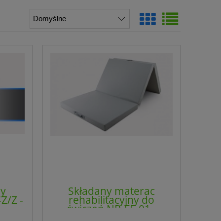
ny
Składany materac
Z/Z -
rehabilitacyjny do
ćwiczeń NP-FF-01 -
4CLINIC