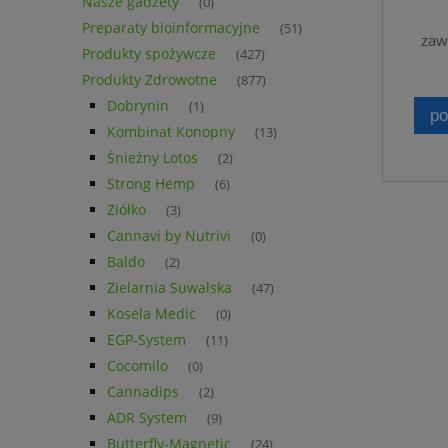
Nasze gadżety
(0)
Preparaty bioinformacyjne
(51)
zaw
Produkty spożywcze
(427)
Produkty Zdrowotne
(877)
Dobrynin
(1)
po
Kombinat Konopny
(13)
Śnieżny Lotos
(2)
Strong Hemp
(6)
Ziółko
(3)
Cannavi by Nutrivi
(0)
Baldo
(2)
Zielarnia Suwalska
(47)
Kosela Medic
(0)
EGP-System
(11)
Cocomilo
(0)
Cannadips
(2)
ADR System
(9)
Butterfly-Magnetic
(24)