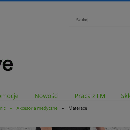
omocje
Nowości
Praca z FM
Skl
»
»
nic
Akcesoria medyczne
Materace