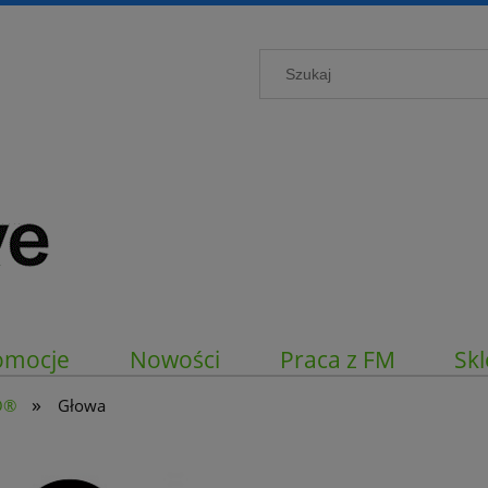
omocje
Nowości
Praca z FM
Skl
»
O®
Głowa