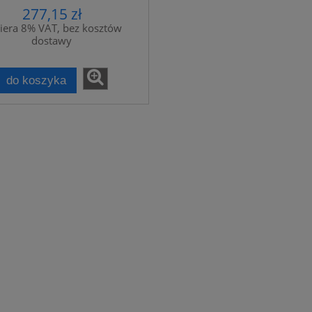
277,15 zł
iera 8% VAT, bez kosztów
dostawy
do koszyka