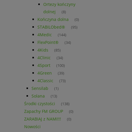
Ortezy kończyny
dolnej
(8)
Kończyna dolna
(0)
STABILObed®
(95)
4Medic
(144)
FlexPoint®
(34)
4Kids
(85)
4Clinic
(34)
4Sport
(100)
4Green
(39)
4Classic
(73)
Sensilab
(1)
Solana
(13)
Środki czystości
(138)
Zapachy FM GROUP
(0)
ZARABIAJ z NAMI!!!
(0)
Nowości