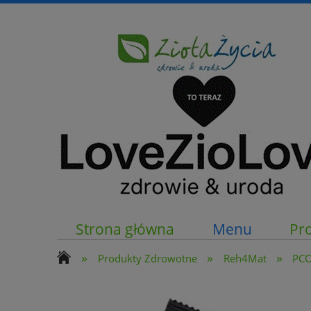
Strona główna
Menu
Pr
»
»
»
Produkty Zdrowotne
Reh4Mat
PC
Kontakt z nami