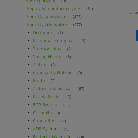
Nasze gadżety
(0)
Preparaty bioinformacyjne
(51)
zaw
Produkty spożywcze
(427)
Produkty Zdrowotne
(877)
Dobrynin
(1)
Kombinat Konopny
(13)
Śnieżny Lotos
(2)
Strong Hemp
(6)
Ziółko
(3)
Cannavi by Nutrivi
(0)
Baldo
(2)
Zielarnia Suwalska
(47)
Kosela Medic
(0)
EGP-System
(11)
Cocomilo
(0)
Cannadips
(2)
ADR System
(9)
Butterfly-Magnetic
(24)