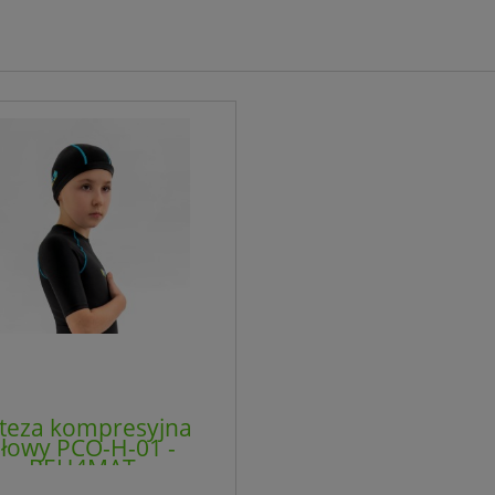
teza kompresyjna
łowy PCO-H-01 -
REH4MAT