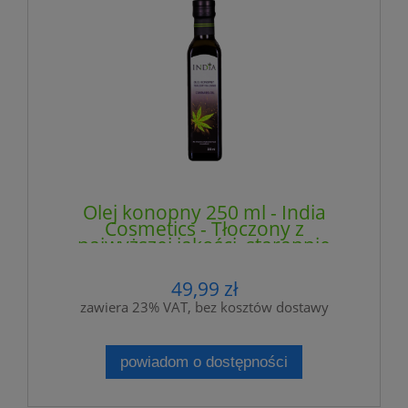
Olej konopny 250 ml - India
Cosmetics - Tłoczony z
najwyższej jakości, starannie
dobranych nasion konopi
włóknistej
49,99 zł
zawiera 23% VAT, bez kosztów dostawy
powiadom o dostępności