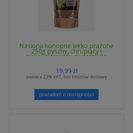
Nasiona konopne lekko prażone
250g pyszny, chrupiący i
niskokaloryczny dodatek do
Twojego posiłku! - INDIA
COSMETICS
19,99 zł
zawiera 23% VAT, bez kosztów dostawy
powiadom o dostępności