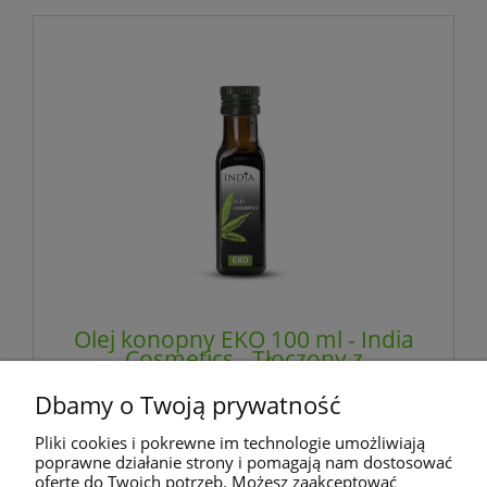
Olej konopny EKO 100 ml - India
Cosmetics - Tłoczony z
najwyższej jakości, starannie
dobranych nasion konopi
Dbamy o Twoją prywatność
włóknistej
39,99 zł
Pliki cookies i pokrewne im technologie umożliwiają
zawiera 23% VAT, bez kosztów dostawy
poprawne działanie strony i pomagają nam dostosować
ofertę do Twoich potrzeb. Możesz zaakceptować