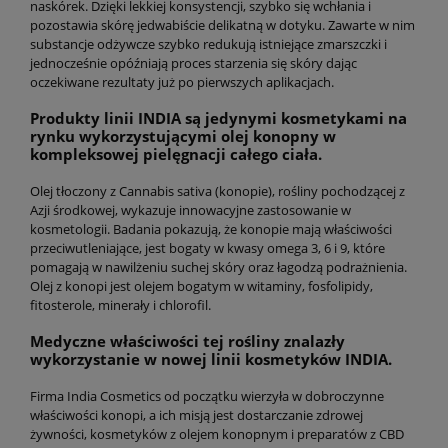
naskórek. Dzięki lekkiej konsystencji, szybko się wchłania i
pozostawia skórę jedwabiście delikatną w dotyku. Zawarte w nim
substancje odżywcze szybko redukują istniejące zmarszczki i
jednocześnie opóźniają proces starzenia się skóry dając
oczekiwane rezultaty już po pierwszych aplikacjach.
Produkty linii INDIA są jedynymi kosmetykami na
rynku wykorzystującymi olej konopny w
kompleksowej pielęgnacji całego ciała.
Olej tłoczony z Cannabis sativa (konopie), rośliny pochodzącej z
Azji środkowej, wykazuje innowacyjne zastosowanie w
kosmetologii. Badania pokazują, że konopie mają właściwości
przeciwutleniające, jest bogaty w kwasy omega 3, 6 i 9, które
pomagają w nawilżeniu suchej skóry oraz łagodzą podrażnienia.
Olej z konopi jest olejem bogatym w witaminy, fosfolipidy,
fitosterole, minerały i chlorofil.
Medyczne właściwości tej rośliny znalazły
wykorzystanie w nowej linii kosmetyków INDIA.
Firma India Cosmetics od początku wierzyła w dobroczynne
właściwości konopi, a ich misją jest dostarczanie zdrowej
żywności, kosmetyków z olejem konopnym i preparatów z CBD