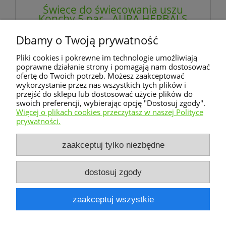
Świece do świecowania uszu
Konchy 5 par - AURA HERBALS
(NM)
Dbamy o Twoją prywatność
32,89 zł
Pliki cookies i pokrewne im technologie umożliwiają
zawiera 23% VAT, bez kosztów dostawy
poprawne działanie strony i pomagają nam dostosować
ofertę do Twoich potrzeb. Możesz zaakceptować
wykorzystanie przez nas wszystkich tych plików i
do koszyka
przejść do sklepu lub dostosować użycie plików do
swoich preferencji, wybierając opcję "Dostosuj zgody".
Więcej o plikach cookies przeczytasz w naszej Polityce
prywatności.
Warunki zakupów
zaakceptuj tylko niezbędne
Moje konto
dostosuj zgody
Informacje o sklepie
zaakceptuj wszystkie
pokaż pełną wersję strony