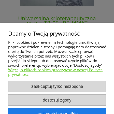
Uniwersalna krioterapeutyczna
orteza TB-05 - REH4MAT
Dbamy o Twoją prywatność
206,28 zł
Pliki cookies i pokrewne im technologie umożliwiają
zawiera 8% VAT, bez kosztów dostawy
poprawne działanie strony i pomagają nam dostosować
ofertę do Twoich potrzeb. Możesz zaakceptować
wykorzystanie przez nas wszystkich tych plików i
do koszyka
przejść do sklepu lub dostosować użycie plików do
swoich preferencji, wybierając opcję "Dostosuj zgody".
Więcej o plikach cookies przeczytasz w naszej Polityce
prywatności.
Warunki zakupów
zaakceptuj tylko niezbędne
Moje konto
dostosuj zgody
Informacje o sklepie
zaakceptuj wszystkie