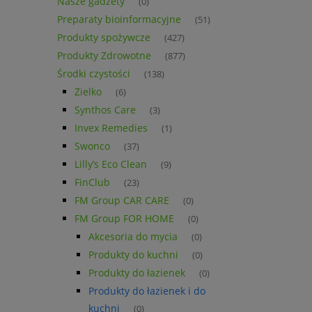
Nasze gadżety
(0)
Preparaty bioinformacyjne
(51)
Produkty spożywcze
(427)
Produkty Zdrowotne
(877)
Środki czystości
(138)
Zielko
(6)
Synthos Care
(3)
Invex Remedies
(1)
Swonco
(37)
Lilly’s Eco Clean
(9)
FinClub
(23)
FM Group CAR CARE
(0)
FM Group FOR HOME
(0)
Akcesoria do mycia
(0)
Produkty do kuchni
(0)
Produkty do łazienek
(0)
Produkty do łazienek i do
kuchni
(0)