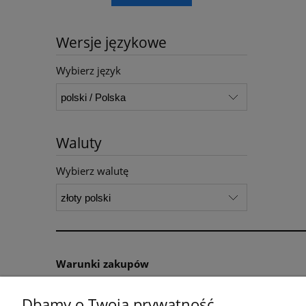
Wersje językowe
Wybierz język
Waluty
Wybierz walutę
Warunki zakupów
Regulamin sklepu
Dbamy o Twoją prywatność