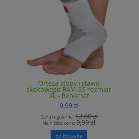
Orteza stopy i stawu
Orte
skokowego R4M-SS rozmiar
skokowe
XL - Reh4mat
9,99 zł
12,00 zł
Cena regularna:
Cena 
9,99 zł
Najniższa cena:
Najn
do koszyka