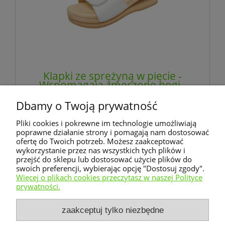
Klapki ze sprężyną w pięcie -
Wspomagają zmęczone nogi -
BALDO
Dbamy o Twoją prywatność
345,00 zł
Pliki cookies i pokrewne im technologie umożliwiają
zawiera 23% VAT, bez kosztów dostawy
poprawne działanie strony i pomagają nam dostosować
ofertę do Twoich potrzeb. Możesz zaakceptować
wykorzystanie przez nas wszystkich tych plików i
powiadom o dostępności
przejść do sklepu lub dostosować użycie plików do
swoich preferencji, wybierając opcję "Dostosuj zgody".
Więcej o plikach cookies przeczytasz w naszej Polityce
prywatności.
Warunki zakupów
zaakceptuj tylko niezbędne