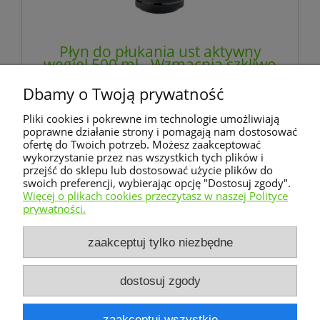
Płyn do płukania ust aktywny
węgiel 500 ml - Wzmacnia szkliwo
- BLACK DENT
Dbamy o Twoją prywatność
13,99 zł
Pliki cookies i pokrewne im technologie umożliwiają
zawiera 23% VAT, bez kosztów dostawy
poprawne działanie strony i pomagają nam dostosować
ofertę do Twoich potrzeb. Możesz zaakceptować
wykorzystanie przez nas wszystkich tych plików i
powiadom o dostępności
przejść do sklepu lub dostosować użycie plików do
swoich preferencji, wybierając opcję "Dostosuj zgody".
Więcej o plikach cookies przeczytasz w naszej Polityce
prywatności.
Warunki zakupów
zaakceptuj tylko niezbędne
Moje konto
dostosuj zgody
Informacje o sklepie
zaakceptuj wszystkie