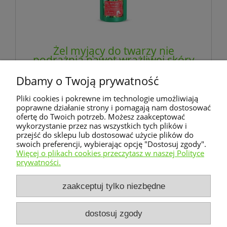
Żel myjący do twarzy nie
podrażnia nawet wrażliwej skóry
- ALOESOVE
Dbamy o Twoją prywatność
29,00 zł
Pliki cookies i pokrewne im technologie umożliwiają
zawiera 23% VAT, bez kosztów dostawy
poprawne działanie strony i pomagają nam dostosować
ofertę do Twoich potrzeb. Możesz zaakceptować
wykorzystanie przez nas wszystkich tych plików i
powiadom o dostępności
przejść do sklepu lub dostosować użycie plików do
swoich preferencji, wybierając opcję "Dostosuj zgody".
Więcej o plikach cookies przeczytasz w naszej Polityce
prywatności.
Warunki zakupów
zaakceptuj tylko niezbędne
Moje konto
dostosuj zgody