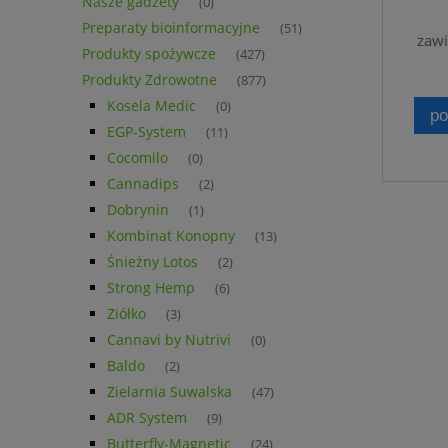
Nasze gadżety
(0)
WO
SIA
Preparaty bioinformacyjne
(51)
zawi
Z
Produkty spożywcze
(427)
Produkty Zdrowotne
(877)
Kosela Medic
(0)
po
EGP-System
(11)
Cocomilo
(0)
Cannadips
(2)
Dobrynin
(1)
Kombinat Konopny
(13)
Śnieżny Lotos
(2)
Strong Hemp
(6)
Ziółko
(3)
Cannavi by Nutrivi
(0)
Baldo
(2)
Zielarnia Suwalska
(47)
ADR System
(9)
Butterfly-Magnetic
(24)