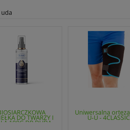
 uda
BIOSIARCZKOWA
Uniwersalna ortez
EŁKA DO TWARZY I
U-U - 4CLASSIC
AŁA 100G DR DUDA
USKA MINERALNA