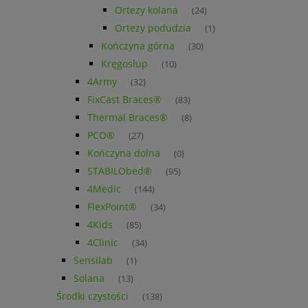
Ortezy kolana
(24)
Ortezy podudzia
(1)
Kończyna górna
(30)
Kręgosłup
(10)
4Army
(32)
FixCast Braces®
(83)
Thermal Braces®
(8)
PCO®
(27)
Kończyna dolna
(0)
STABILObed®
(95)
4Medic
(144)
FlexPoint®
(34)
4Kids
(85)
4Clinic
(34)
Sensilab
(1)
Solana
(13)
Środki czystości
(138)