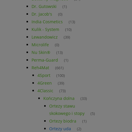
Dr. Gutowski
(1)
Dr. Jacob's
(0)
India Cosmetics
(13)
Kulik - System
(10)
Lewandowicz
(39)
Microlife
(0)
Nu Skin®
(13)
Perma-Guard
(1)
Reh4Mat
(661)
4Sport
(100)
4Green
(39)
4Classic
(73)
Kończyna dolna
(33)
Ortezy stawu
skokowego i stopy
(5)
Ortezy biodra
(1)
Ortezy uda
(2)