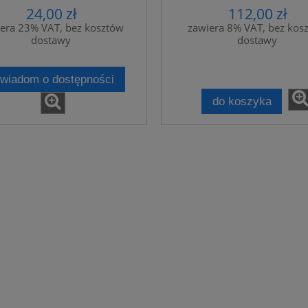
DA SIARCZKOWO-
24,00 zł
112,00 zł
RKOWODOROWA SOK
era 23% VAT, bez kosztów
zawiera 8% VAT, bez kos
 ALOESU MOCZNIK
dostawy
dostawy
wiadom o dostępności
do koszyka