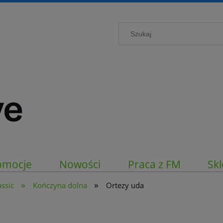
omocje
Nowości
Praca z FM
Skl
»
»
assic
Kończyna dolna
Ortezy uda