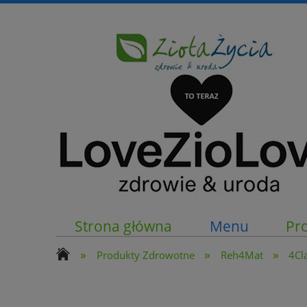
Strona główna
Menu
Pr
»
»
»
Produkty Zdrowotne
Reh4Mat
4Cl
Kontakt z nami