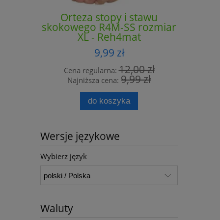
Orteza stopy i stawu
Orte
skokowego R4M-SS rozmiar
skokowe
XL - Reh4mat
9,99 zł
12,00 zł
Cena regularna:
Cena 
9,99 zł
Najniższa cena:
Najn
do koszyka
Wersje językowe
Wybierz język
Waluty