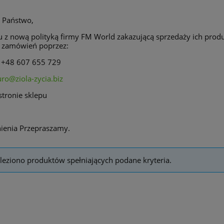
 Państwo,
u z nową polityką firmy FM World zakazującą sprzedaży ich pro
a zamówień poprzez:
s +48 607 655 729
uro@ziola-zycia.biz
 stronie sklepu
nienia Przepraszamy.
leziono produktów spełniających podane kryteria.