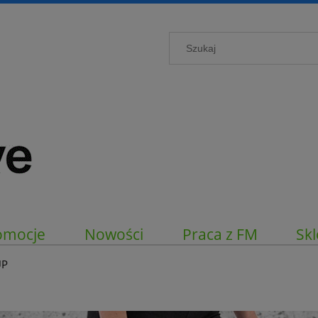
omocje
Nowości
Praca z FM
Skl
UP