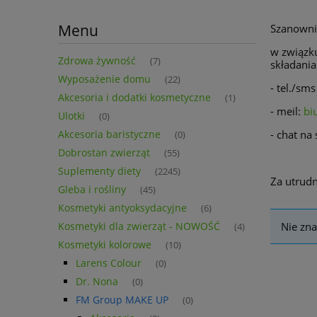
Menu
Szanowni
w związk
Zdrowa żywność
(7)
składani
Wyposażenie domu
(22)
- tel./sm
Akcesoria i dodatki kosmetyczne
(1)
- meil:
bi
Ulotki
(0)
Akcesoria baristyczne
- chat na
(0)
Dobrostan zwierząt
(55)
Suplementy diety
(2245)
Za utrud
Gleba i rośliny
(45)
Kosmetyki antyoksydacyjne
(6)
Kosmetyki dla zwierząt - NOWOŚĆ
Nie zna
(4)
Kosmetyki kolorowe
(10)
Larens Colour
(0)
Dr. Nona
(0)
FM Group MAKE UP
(0)