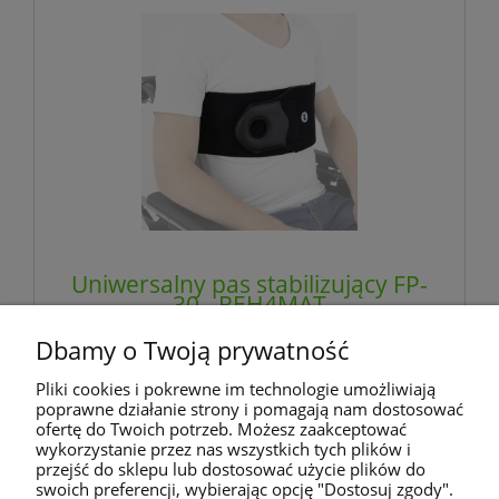
Uniwersalny pas stabilizujący FP-
30 - REH4MAT
Dbamy o Twoją prywatność
229,99 zł
Pliki cookies i pokrewne im technologie umożliwiają
zawiera 8% VAT, bez kosztów dostawy
poprawne działanie strony i pomagają nam dostosować
ofertę do Twoich potrzeb. Możesz zaakceptować
wykorzystanie przez nas wszystkich tych plików i
do koszyka
przejść do sklepu lub dostosować użycie plików do
swoich preferencji, wybierając opcję "Dostosuj zgody".