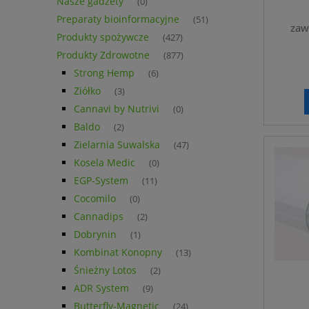
Nasze gadżety
(0)
Preparaty bioinformacyjne
(51)
zaw
Produkty spożywcze
(427)
Produkty Zdrowotne
(877)
Strong Hemp
(6)
Ziółko
(3)
Cannavi by Nutrivi
(0)
Baldo
(2)
Zielarnia Suwalska
(47)
Kosela Medic
(0)
EGP-System
(11)
Cocomilo
(0)
Cannadips
(2)
Dobrynin
(1)
Kombinat Konopny
(13)
Śnieżny Lotos
(2)
ADR System
(9)
Butterfly-Magnetic
(24)