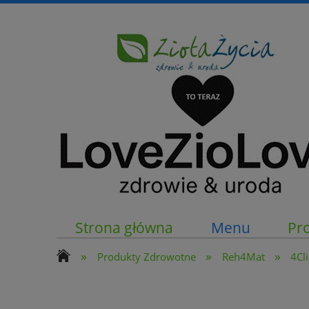
Strona główna
Menu
Pr
»
»
»
Produkty Zdrowotne
Reh4Mat
4Cli
Kontakt z nami