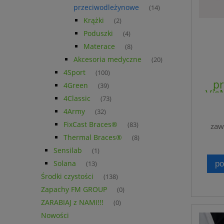
przeciwodleżynowe
(14)
Krążki
(2)
Poduszki
(4)
Materace
(8)
Akcesoria medyczne
(20)
4Sport
(100)
p
4Green
(39)
Vis
4Classic
(73)
4Army
(32)
FixCast Braces®
(83)
zaw
Thermal Braces®
(8)
Sensilab
(1)
Solana
po
(13)
Środki czystości
(138)
Zapachy FM GROUP
(0)
ZARABIAJ z NAMI!!!
(0)
Nowości