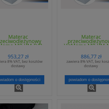
Materac
Materac
rzeciwodleżynowy
przeciwodleżyno
Memo MP-VM-B/B -
VisMemo MP-VM-N
4CLINIC
4CLINIC
953,27 zł
886,77 zł
iera 8% VAT, bez kosztów
zawiera 8% VAT, bez kos
dostawy
dostawy
wiadom o dostępności
powiadom o dostępno