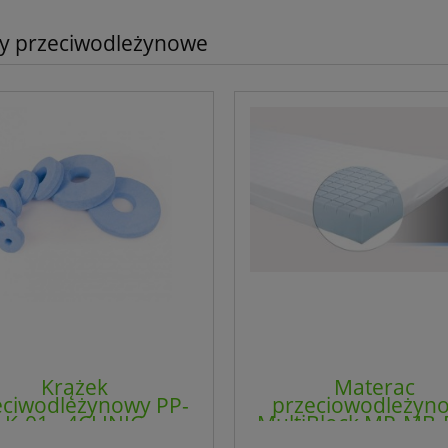
y przeciwodleżynowe
Krążek
Materac
eciwodleżynowy PP-
przeciowodleżyn
K-01 - 4CLINIC
MultiBlock MP-MB-
4CLINIC