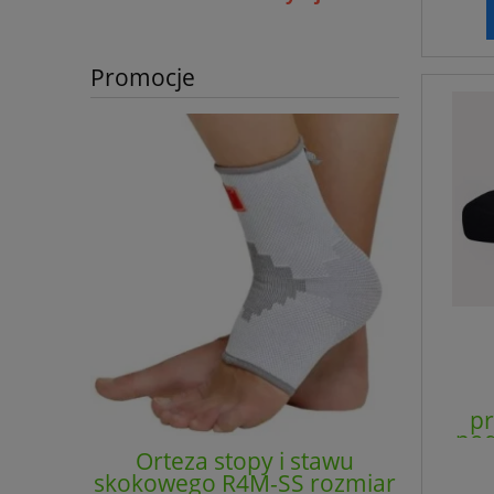
Promocje
p
pod
Orteza stopy i stawu
Orte
skokowego R4M-SS rozmiar
skokowe