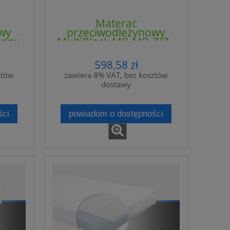
Materac
wy
przeciwodleżynowy
onny
MultiBlock MP-MB-Z/Z -
INIC
4CLINIC
598,58 zł
ztów
zawiera 8% VAT, bez kosztów
dostawy
ści
powiadom o dostępności