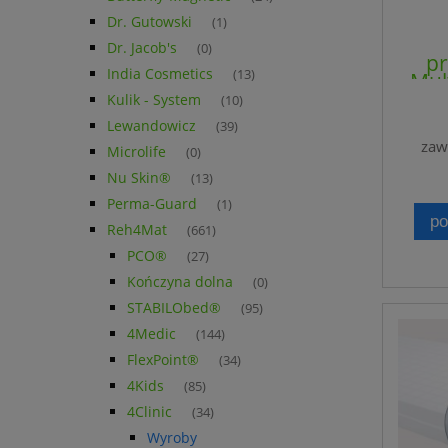
Dr. Gutowski
(1)
Dr. Jacob's
(0)
p
India Cosmetics
(13)
Mul
MP-
Kulik - System
(10)
Lewandowicz
(39)
zaw
Microlife
(0)
Nu Skin®
(13)
Perma-Guard
(1)
po
Reh4Mat
(661)
PCO®
(27)
Kończyna dolna
(0)
STABILObed®
(95)
4Medic
(144)
FlexPoint®
(34)
4Kids
(85)
4Clinic
(34)
Wyroby