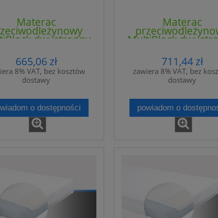
Materac
Materac
rzeciwodleżynowy
przeciwodleżyno
tiBlock dwustronny
MultiBlock dwustr
PU-D-N/F - 4CLINIC
MP-PU-D-Z/Z - 4CL
665,06 zł
711,44 zł
iera 8% VAT, bez kosztów
zawiera 8% VAT, bez kos
dostawy
dostawy
wiadom o dostępności
powiadom o dostępno