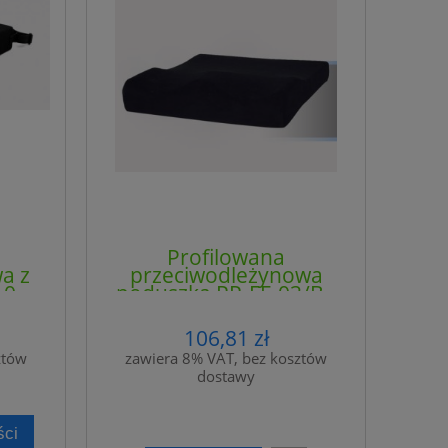
Profilowana
a z
przeciwodleżynowa
0 -
poduszka PP-FF-03/B -
4CLINIC
106,81 zł
ztów
zawiera 8% VAT, bez kosztów
dostawy
ści