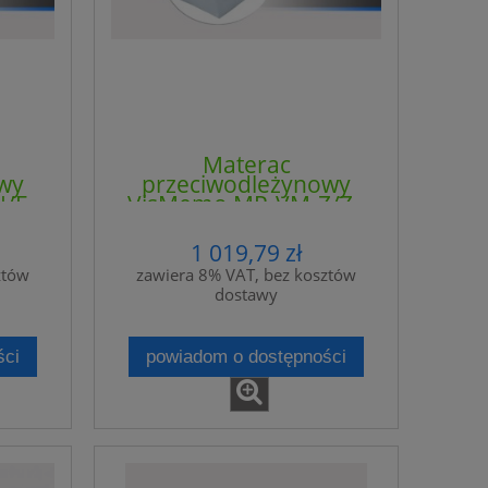
Materac
wy
przeciwodleżynowy
/F -
VisMemo MP-VM-Z/Z -
4CLINIC
1 019,79 zł
ztów
zawiera 8% VAT, bez kosztów
dostawy
ści
powiadom o dostępności