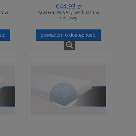
644,93 zł
ztów
zawiera 8% VAT, bez kosztów
dostawy
ści
powiadom o dostępności