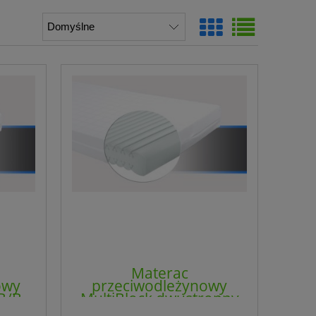
Materac
owy
przeciwodleżynowy
B/B -
MultiBlock dwustronny
MP-PU-D-B/B - 4CLINIC