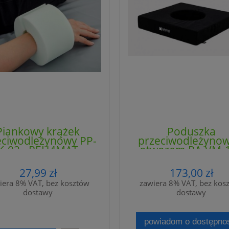
Piankowy krążek
Poduszka
eciwodleżynowy PP-
przeciwodleżynow
K-02 - REH4MAT
otworem PA-VM-1
4CLINIC
27,99 zł
173,00 zł
iera 8% VAT, bez kosztów
zawiera 8% VAT, bez kos
dostawy
dostawy
powiadom o dostępno