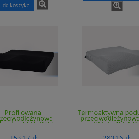
do koszyka
Profilowana
Termoaktywna pod
rzeciwodleżynowa
przeciwodleżynowa
uszka PP-FF-03/Z -
VM-Z - 4CLINIC
4CLINIC
za stopy i stawu
Liposomalny Kwas Alfa
go R4M-SS rozmiar
liponowy - R-ALA - Altrient
153,17 zł
280,16 zł