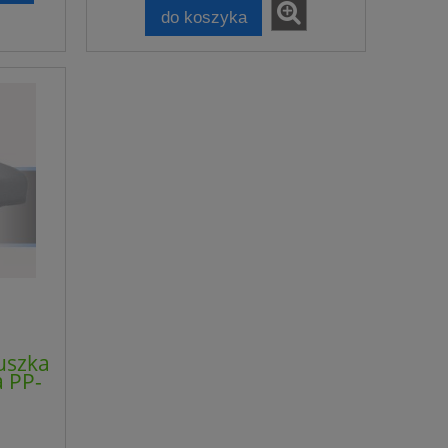
do koszyka
uszka
 PP-
-
Olej lniany tłoczony na
 -
zimno OmegaLen 1000 ml -