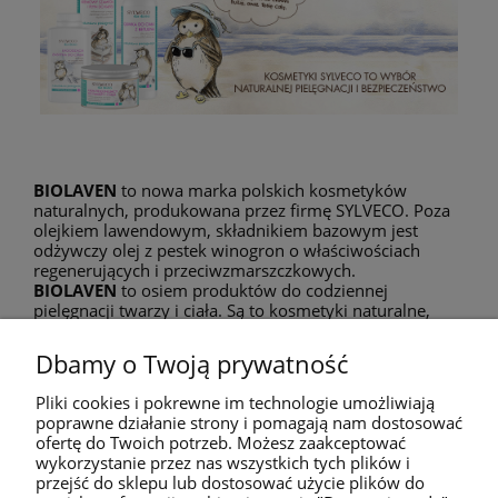
BIOLAVEN
to nowa marka polskich kosmetyków
naturalnych, produkowana przez firmę SYLVECO. Poza
olejkiem lawendowym, składnikiem bazowym jest
odżywczy olej z pestek winogron o właściwościach
regenerujących i przeciwzmarszczkowych.
BIOLAVEN
to osiem produktów do codziennej
pielęgnacji twarzy i ciała. Są to kosmetyki naturalne,
przeznaczone dla każdego, kto ceni wysoką jakość w
przystępnej cenie.
Dbamy o Twoją prywatność
Pierwsze spotkanie z produktami
B
IOLAVEN
to
zauroczenie niesamowitym zapachem: połączeniem
Pliki cookies i pokrewne im technologie umożliwiają
świeżej, kwiatowo-ziołowej, lekko drzewnej nuty
poprawne działanie strony i pomagają nam dostosować
lawendy z aromatem soczystych winogron.
ofertę do Twoich potrzeb. Możesz zaakceptować
wykorzystanie przez nas wszystkich tych plików i
przejść do sklepu lub dostosować użycie plików do