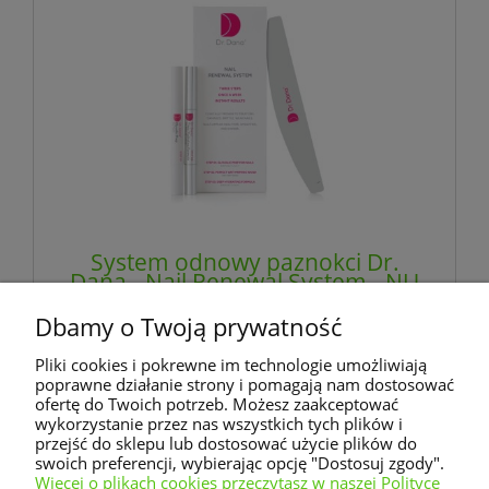
System odnowy paznokci Dr.
Dana - Nail Renewal System - NU
SKIN
Dbamy o Twoją prywatność
294,32 zł
Pliki cookies i pokrewne im technologie umożliwiają
zawiera 23% VAT, bez kosztów dostawy
poprawne działanie strony i pomagają nam dostosować
ofertę do Twoich potrzeb. Możesz zaakceptować
wykorzystanie przez nas wszystkich tych plików i
powiadom o dostępności
przejść do sklepu lub dostosować użycie plików do
swoich preferencji, wybierając opcję "Dostosuj zgody".
Więcej o plikach cookies przeczytasz w naszej Polityce