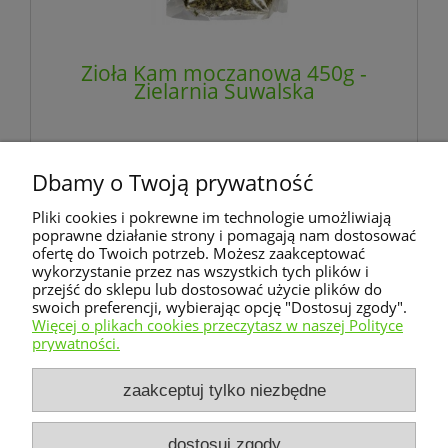
Zioła Kam moczanowa 450g -
Zielarnia Suwalska
72,00 zł
zawiera 8% VAT, bez kosztów dostawy
Dbamy o Twoją prywatność
Pliki cookies i pokrewne im technologie umożliwiają
poprawne działanie strony i pomagają nam dostosować
do koszyka
ofertę do Twoich potrzeb. Możesz zaakceptować
wykorzystanie przez nas wszystkich tych plików i
przejść do sklepu lub dostosować użycie plików do
swoich preferencji, wybierając opcję "Dostosuj zgody".
«
1
2
3
»
Więcej o plikach cookies przeczytasz w naszej Polityce
prywatności.
Warunki zakupów
zaakceptuj tylko niezbędne
Moje konto
dostosuj zgody