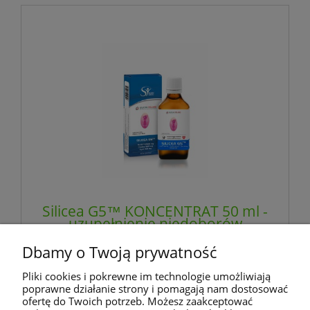
Silicea G5™ KONCENTRAT 50 ml -
uzupełnienie niedoborów
krzemu i choliny w diecie -
GLYCAN GROUP
Dbamy o Twoją prywatność
120,00 zł
Pliki cookies i pokrewne im technologie umożliwiają
zawiera 8% VAT, bez kosztów dostawy
poprawne działanie strony i pomagają nam dostosować
ofertę do Twoich potrzeb. Możesz zaakceptować