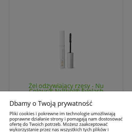
Żel odżywiający rzęsy - Nu
Colour® Nutriol® Eyelash
Treatment - NU SKIN
Dbamy o Twoją prywatność
169,99 zł
Pliki cookies i pokrewne im technologie umożliwiają
zawiera 23% VAT, bez kosztów dostawy
poprawne działanie strony i pomagają nam dostosować
ofertę do Twoich potrzeb. Możesz zaakceptować
wykorzystanie przez nas wszystkich tych plików i