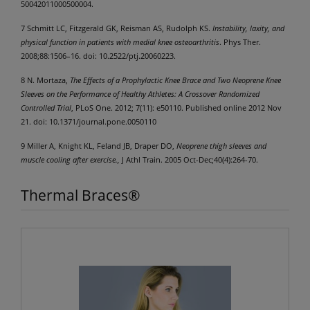
50042011000500004.
7
Schmitt LC, Fitzgerald GK, Reisman AS, Rudolph KS.
Instability, laxity, and
physical function in patients with medial knee osteoarthritis
. Phys Ther.
2008;88:1506–16. doi: 10.2522/ptj.20060223.
8
N. Mortaza,
The Effects of a Prophylactic Knee Brace and Two Neoprene Knee
Sleeves on the Performance of Healthy Athletes: A Crossover Randomized
Controlled Trial
, PLoS One. 2012; 7(11): e50110.
Published online 2012 Nov
21. doi: 10.1371/journal.pone.0050110
9
Miller A, Knight KL, Feland JB, Draper DO,
Neoprene thigh sleeves and
muscle cooling after exercise.,
J Athl Train. 2005 Oct-Dec;40(4):264-70.
Thermal Braces®