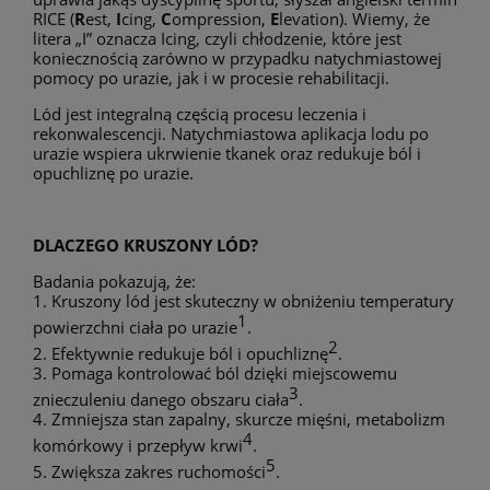
RICE (
R
est,
I
cing,
C
ompression,
E
levation). Wiemy, że
litera „I” oznacza Icing, czyli chłodzenie, które jest
koniecznością zarówno w przypadku natychmiastowej
pomocy po urazie, jak i w procesie rehabilitacji.
Lód jest integralną częścią procesu leczenia i
rekonwalescencji. Natychmiastowa aplikacja lodu po
urazie wspiera ukrwienie tkanek oraz redukuje ból i
opuchliznę po urazie.
DLACZEGO KRUSZONY LÓD?
Badania pokazują, że:
1. Kruszony lód jest skuteczny w obniżeniu temperatury
1
powierzchni ciała po urazie
.
2
2. Efektywnie redukuje ból i opuchliznę
.
3. Pomaga kontrolować ból dzięki miejscowemu
3
znieczuleniu danego obszaru ciała
.
4. Zmniejsza stan zapalny, skurcze mięśni, metabolizm
4
komórkowy i przepływ krwi
.
5
5. Zwiększa zakres ruchomości
.