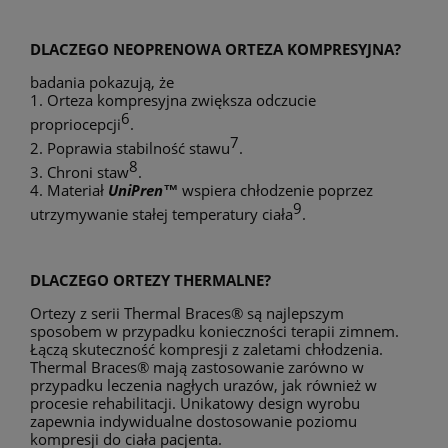
DLACZEGO NEOPRENOWA ORTEZA KOMPRESYJNA?
badania pokazują, że
1. Orteza kompresyjna zwiększa odczucie
6
propriocepcji
.
7
2. Poprawia stabilność stawu
.
8
3. Chroni staw
.
4. Materiał
UniPren™
wspiera chłodzenie poprzez
9
utrzymywanie stałej temperatury ciała
.
DLACZEGO ORTEZY THERMALNE?
Ortezy z serii Thermal Braces® są najlepszym
sposobem w przypadku konieczności terapii zimnem.
Łączą skuteczność kompresji z zaletami chłodzenia.
Thermal Braces® mają zastosowanie zarówno w
przypadku leczenia nagłych urazów, jak również w
procesie rehabilitacji. Unikatowy design wyrobu
zapewnia indywidualne dostosowanie poziomu
kompresji do ciała pacjenta.