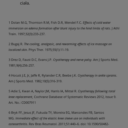
ciała.
1
Dolan M.G, Thornton R.M, Fish D.R, Mendel F.C.
Effects of cold water
immersion on edema formation after blunt injury to the hind limbs of rats
. J Athl
Train. 1997;32(3):233-237.
2
Bugaj R.
The cooling, analgesic, and rewarming effects of ice massage on
localized skin
. Phys Ther. 1975;55(1):11-19.
3
Drez D, Faust D.C, Evans J.P.
Cryotherapy and nerve palsy
. Am J Sports Med.
1981;9(4):256-257.
4
Hocutt J.E, Jr, Jaffe R, Rylander C.R, Beebe J.K.
Cryotherapy in ankle sprains
.
Am J Sports Med. 1982;10(5):316-319.
5
Adie S, Kwan A, Naylor JM, Harris IA, Mittal R.
Cryotherapy following total
knee replacement
, Cochrane Database of Systematic Reviews 2012, Issue 9.
Art. No.: CD007911
6 Bryk FF, Jesus JF, Fukuda TY, Moreira EG, Marcondes FB, Santos
MG.
Immediate effect of the elastic knee sleeve use on individuals with
osteoarthritis
.
Rev Bras Reumatol. 2011;51:440–6. doi: 10.1590/S0482-