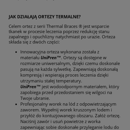
JAK DZIAŁAJĄ ORTEZY TERMALNE?
Celem ortez z serii Thermal Braces ® jest wsparcie
tkanek w procesie leczenia poprzez redukcję stanu
zapalnego i opuchlizny natychmiast po urazie. Orteza
składa się z dwóch części:
Innowacyjna orteza wykonana została z
materiału
UniPren™
. Ortezy są dostępne w
rozmiarze uniwersalnym, dzięki czemu doskonale
pasują na każda sylwetkę. Zapewniają doskonałą
kompresją i wspierają proces leczenia dzięki
utrzymaniu stałej temperatury.
UniPren™
jest wodoodpornym materiałem, który
zapobiega przed przedostaniem się wilgoci na
Twoje ubranie.
Profesjonalny worek na lód z odpowietrzającym
zaworem. Wypełnij worek kruszonym lodem i
przyłóż do kontuzjowanego obszaru. Załóż ortezę.
Naciśnij zawór i usuń powietrze z worka
zapewniając sobie doskonałe przyleganie lodu do