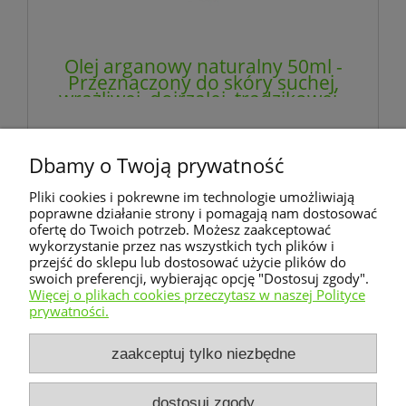
Olej arganowy naturalny 50ml -
Przeznaczony do skóry suchej,
wrażliwej, dojrzałej, trądzikowej -
ETJA
25,00 zł
zawiera 23% VAT, bez kosztów dostawy
Dbamy o Twoją prywatność
Pliki cookies i pokrewne im technologie umożliwiają
poprawne działanie strony i pomagają nam dostosować
do koszyka
ofertę do Twoich potrzeb. Możesz zaakceptować
wykorzystanie przez nas wszystkich tych plików i
przejść do sklepu lub dostosować użycie plików do
swoich preferencji, wybierając opcję "Dostosuj zgody".
«
1
2
»
Więcej o plikach cookies przeczytasz w naszej Polityce
prywatności.
Warunki zakupów
zaakceptuj tylko niezbędne
Moje konto
dostosuj zgody