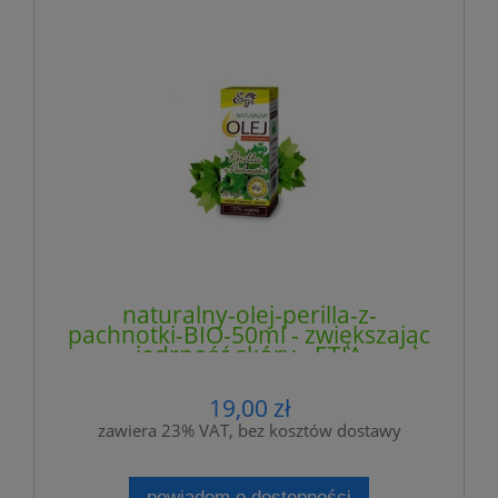
naturalny-olej-perilla-z-
pachnotki-BIO-50ml - zwiększając
jędrność skóry - ETJA
19,00 zł
zawiera 23% VAT, bez kosztów dostawy
powiadom o dostępności