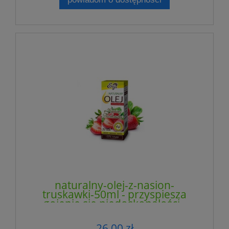
naturalny-olej-z-nasion-
truskawki-50ml - przyspiesza
gojenie się niedoskonałości -
ETJA
26,00 zł