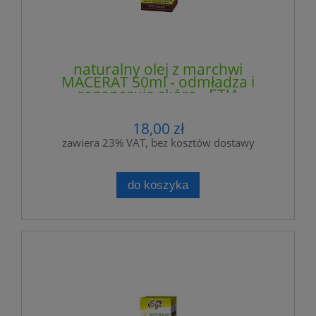
naturalny olej z marchwi
MACERAT 50ml - odmładza i
regeneruje skórę - ETJA
18,00 zł
zawiera 23% VAT, bez kosztów dostawy
do koszyka