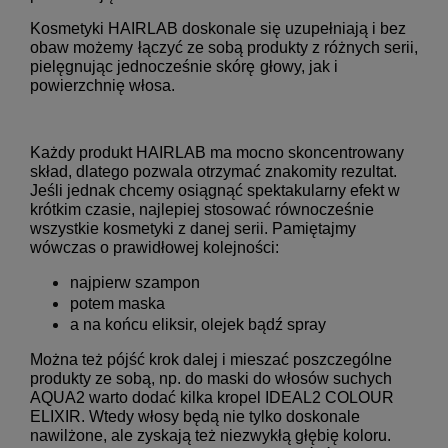
Kosmetyki HAIRLAB doskonale się uzupełniają i bez
obaw możemy
łączyć ze sobą produkty z różnych serii,
pielęgnując jednocześnie skórę
głowy, jak i
powierzchnię włosa.
Każdy produkt HAIRLAB ma mocno skoncentrowany
skład, dlatego pozwala otrzymać znakomity rezultat.
Jeśli jednak chcemy osiągnąć spektakularny efekt w
krótkim czasie, najlepiej stosować równocześnie
wszystkie kosmetyki z danej serii. Pamiętajmy
wówczas o prawidłowej kolejności:
najpierw szampon
potem maska
a na końcu eliksir, olejek bądź spray
Można też pójść krok dalej i mieszać poszczególne
produkty ze sobą, np. do maski do włosów suchych
AQUA2 warto dodać kilka kropel IDEAL2 COLOUR
ELIXIR. Wtedy włosy będą nie tylko doskonale
nawilżone, ale zyskają też niezwykłą głębię koloru.