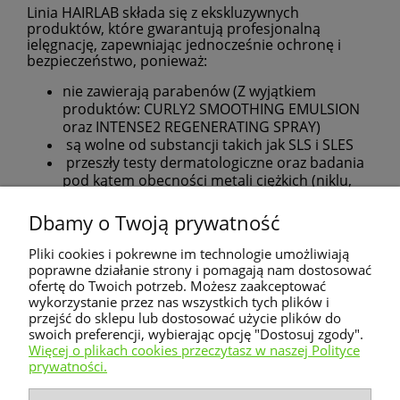
Linia HAIRLAB składa się z ekskluzywnych
produktów, które gwarantują profesjonalną
ielęgnację, zapewniając jednocześnie ochronę i
bezpieczeństwo, ponieważ:
nie zawierają parabenów (Z wyjątkiem
produktów: CURLY2 SMOOTHING EMULSION
oraz INTENSE2 REGENERATING SPRAY)
są wolne od substancji takich jak SLS i SLES
przeszły testy dermatologiczne oraz badania
pod kątem obecności metali ciężkich (niklu,
kobaltu, chromu, palladu oraz rtęci), które
mogą powodować reakcje uczuleniowe skóry
Dbamy o Twoją prywatność
Pliki cookies i pokrewne im technologie umożliwiają
poprawne działanie strony i pomagają nam dostosować
ofertę do Twoich potrzeb. Możesz zaakceptować
wykorzystanie przez nas wszystkich tych plików i
przejść do sklepu lub dostosować użycie plików do
Nie znaleziono produktów spełniających podane
swoich preferencji, wybierając opcję "Dostosuj zgody".
kryteria.
Więcej o plikach cookies przeczytasz w naszej Polityce
prywatności.
Warunki zakupów