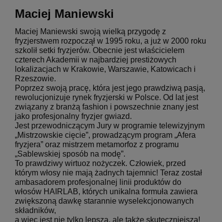
Maciej Maniewski
Maciej Maniewski swoją wielką przygodę z
fryzjerstwem rozpoczął w 1995 roku, a już w 2000 roku
szkolił setki fryzjerów. Obecnie jest właścicielem
czterech Akademii w najbardziej prestiżowych
lokalizacjach w Krakowie, Warszawie, Katowicach i
Rzeszowie.
Poprzez swoją pracę, która jest jego prawdziwą pasją,
rewolucjonizuje rynek fryzjerski w Polsce. Od lat jest
związany z branżą fashion i powszechnie znany jest
jako profesjonalny fryzjer gwiazd.
Jest przewodniczącym Jury w programie telewizyjnym
„Mistrzowskie cięcie”, prowadzącym program „Afera
fryzjera” oraz mistrzem metamorfoz z programu
„Sablewskiej sposób na modę”.
To prawdziwy wirtuoz nożyczek. Człowiek, przed
którym włosy nie mają żadnych tajemnic! Teraz został
ambasadorem profesjonalnej linii produktów do
włosów HAIRLAB, których unikalna formuła zawiera
zwiększoną dawkę starannie wyselekcjonowanych
składników,
a więc jest nie tylko lepsza, ale także skuteczniejsza!