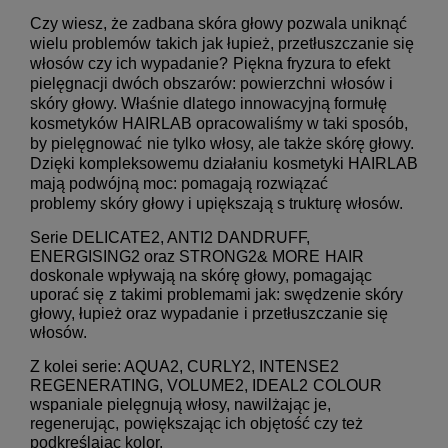
Czy wiesz, że zadbana skóra głowy pozwala uniknąć
wielu problemów
takich jak łupież, przetłuszczanie się
włosów czy ich wypadanie?
Piękna fryzura to efekt
pielęgnacji dwóch obszarów: powierzchni
włosów i
skóry głowy. Właśnie dlatego innowacyjną formułę
kosmetyków HAIRLAB opracowaliśmy w taki sposób,
by pielęgnować
nie tylko włosy, ale także skórę głowy.
Dzięki kompleksowemu działaniu
kosmetyki HAIRLAB
mają podwójną moc: pomagają rozwiązać
problemy skóry głowy i upiększają s trukturę włosów.
Serie DELICATE2, ANTI2 DANDRUFF,
ENERGISING2 oraz STRONG2& MORE
HAIR
doskonale wpływają na skórę głowy, pomagając
uporać się
z takimi problemami jak: swędzenie skóry
głowy, łupież oraz wypadanie
i przetłuszczanie się
włosów.
Z kolei serie: AQUA2, CURLY2, INTENSE2
REGENERATING, VOLUME2, IDEAL2
COLOUR
wspaniale pielęgnują włosy, nawilżając je,
regenerując,
powiększając ich objętość czy też
podkreślając kolor.