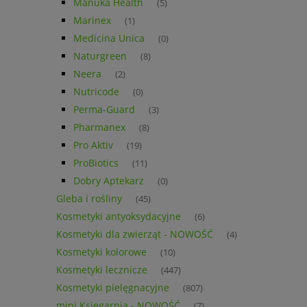
Manuka Health
(5)
Marinex
(1)
Medicina Unica
(0)
Naturgreen
(8)
Neera
(2)
Nutricode
(0)
Perma-Guard
(3)
Pharmanex
(8)
Pro Aktiv
(19)
ProBiotics
(11)
Dobry Aptekarz
(0)
Gleba i rośliny
(45)
Kosmetyki antyoksydacyjne
(6)
Kosmetyki dla zwierząt - NOWOŚĆ
(4)
Kosmetyki kolorowe
(10)
Kosmetyki lecznicze
(447)
Kosmetyki pielęgnacyjne
(807)
mini Księgarnia - NOWOŚĆ
(7)