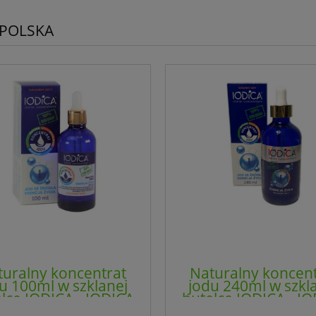
POLSKA
turalny koncentrat
Naturalny koncent
u 100ml w szklanej
jodu 240ml w szkl
lce IODICA - IODICA
butelce IODICA - I
WORLD(NM)
WORLD(NM)