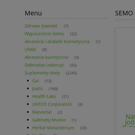
Menu
SEMO 
Zdrowa żywność
(7)
Wyposażenie domu
(22)
Akcesoria i dodatki kosmetyczne
(1)
Ulotki
(0)
Akcesoria baristyczne
(0)
Dobrostan zwierząt
(55)
Suplementy diety
(2245)
Gal
(13)
Joalis
(169)
Health Labs
(21)
UHTCO Corporation
(9)
Nanovital
(2)
Na
Gabinety Mumio
(1)
jod
bute
Herbal Monasterium
(20)