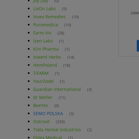
Joy Day
(0)
LivOn Labs
(5)
zaw
Invex Remedies
(10)
Puromedica
(10)
Farm-Vix
(28)
Izen Labs
(1)
Kiin Pharma
(1)
Inwent Herbs
(14)
HemPoland
(18)
TiFARM
(1)
YourZooki
(1)
Guardian International
(3)
dr Meller
(11)
BeeYes
(0)
SEMO POLSKA
(3)
Ostrovit
(333)
Toda Herbal Industries
(2)
Eldex Medical
(1)