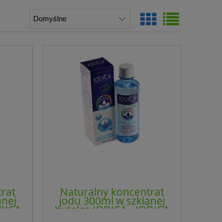
rat
Naturalny koncentrat
anej
jodu 300ml w szklanej
ODICA
butelce IODICA - IODICA
WORLD(NM) - PROMOCJA