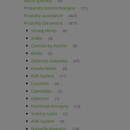
Nasze gadżety
(0)
Preparaty bioinformacyjne
(51)
Produkty spożywcze
(427)
Produkty Zdrowotne
(877)
Strong Hemp
(6)
Ziółko
(3)
Cannavi by Nutrivi
(0)
Baldo
(2)
Zielarnia Suwalska
(47)
Kosela Medic
(0)
EGP-System
(11)
Cocomilo
(0)
Cannadips
(2)
Dobrynin
(1)
Kombinat Konopny
(13)
Śnieżny Lotos
(2)
ADR System
(9)
Butterfly-Magnetic
(24)