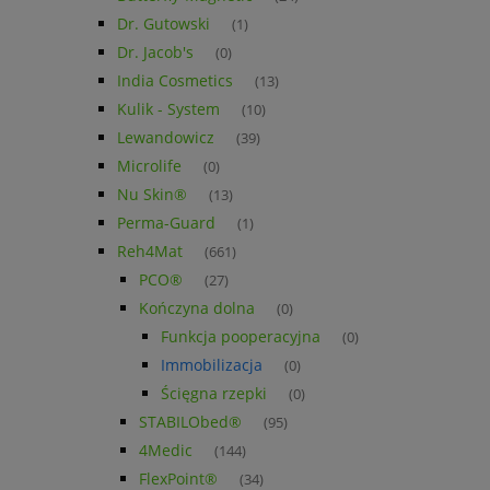
Dr. Gutowski
(1)
Dr. Jacob's
(0)
India Cosmetics
(13)
Kulik - System
(10)
Lewandowicz
(39)
Microlife
(0)
Nu Skin®
(13)
Perma-Guard
(1)
Reh4Mat
(661)
PCO®
(27)
Kończyna dolna
(0)
Funkcja pooperacyjna
(0)
Immobilizacja
(0)
Ścięgna rzepki
(0)
STABILObed®
(95)
4Medic
(144)
FlexPoint®
(34)