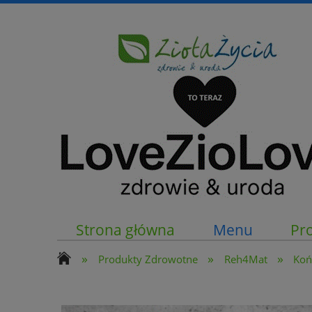
Strona główna
Menu
Pr
»
»
»
Produkty Zdrowotne
Reh4Mat
Koń
Kontakt z nami