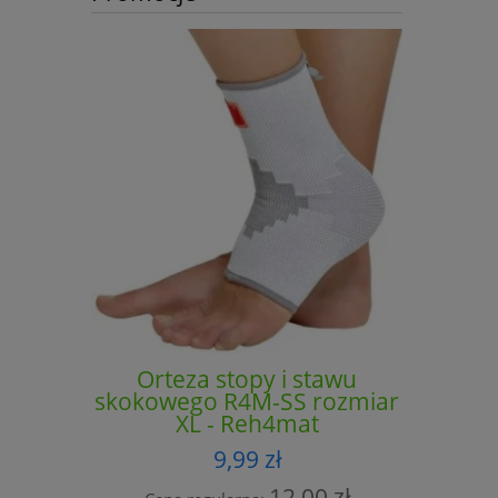
Orteza stopy i stawu
Orte
skokowego R4M-SS rozmiar
skokowe
XL - Reh4mat
9,99 zł
12,00 zł