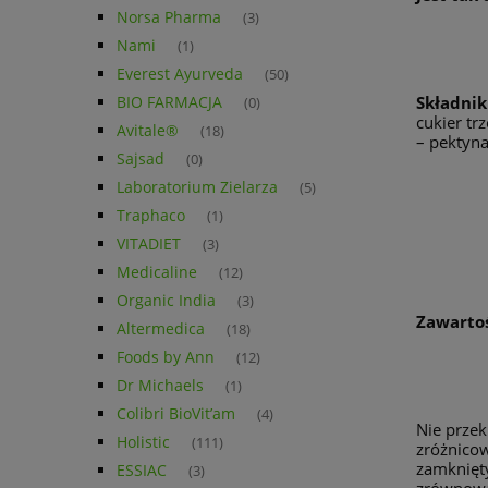
Norsa Pharma
(3)
Nami
(1)
Everest Ayurveda
(50)
BIO FARMACJA
Składnik
(0)
cukier tr
Avitale®
(18)
– pektyna
Sajsad
(0)
Laboratorium Zielarza
(5)
Traphaco
(1)
VITADIET
(3)
Medicaline
(12)
Organic India
(3)
Zawartoś
Altermedica
(18)
Foods by Ann
(12)
Dr Michaels
(1)
Colibri BioVit’am
(4)
Nie przek
Holistic
(111)
zróżnicow
zamknięty
ESSIAC
(3)
zrównowa