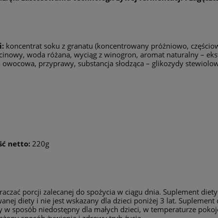
i:
koncentrat soku z granatu (koncentrowany próżniowo, częściow
zcinowy, woda różana, wyciąg z winogron, aromat naturalny – eks
 owocowa, przyprawy, substancja słodząca – glikozydy stewiolo
ć netto:
220g
raczać porcji zalecanej do spożycia w ciągu dnia. Suplement diet
anej diety i nie jest wskazany dla dzieci poniżej 3 lat. Supleme
 w sposób niedostępny dla małych dzieci, w temperaturze pokoj
żony sposób żywienia i zdrowy tryb życia