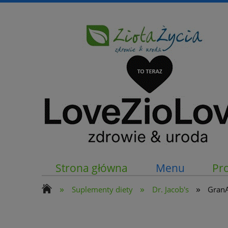
Strona główna
Menu
Pr
»
»
»
Suplementy diety
Dr. Jacob's
GranA
Kontakt z nami