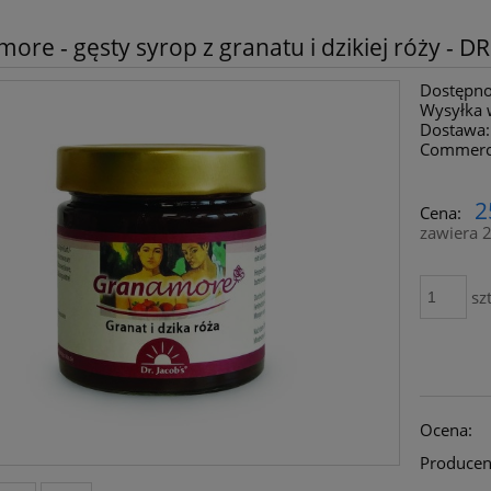
ore - gęsty syrop z granatu i dzikiej róży - D
Dostępno
Wysyłka 
Dostawa:
Commerc
Cena nie zawiera ewentualny
2
Cena:
płatności
zawiera 
szt
Ocena:
Producen