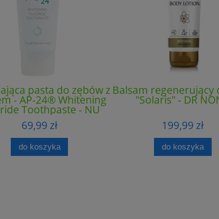
ająca pasta do zębów z
Balsam regenerujący d
em - AP-24® Whitening
"Solaris" - DR N
ride Toothpaste - NU
SKIN
69,99 zł
199,99 zł
do koszyka
do koszyka