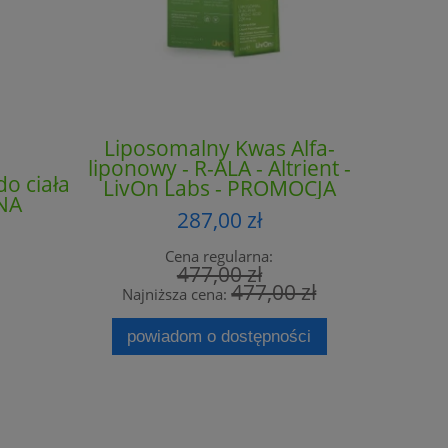
Liposomalny Kwas Alfa-
liponowy - R-ALA - Altrient -
o ciała
ProBio
LivOn Labs - PROMOCJA
ONA
950
287,00 zł
Cena regularna:
477,00 zł
477,00 zł
Najniższa cena:
powiadom o dostępności