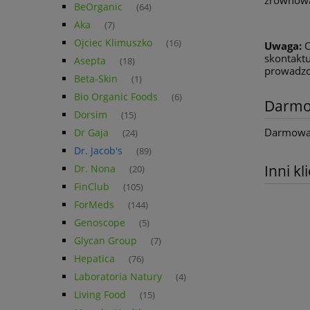
BeOrganic
(64)
Aka
(7)
Ojciec Klimuszko
(16)
Uwaga:
O
skontaktu
Asepta
(18)
prowadzo
Beta-Skin
(1)
Bio Organic Foods
(6)
Darmo
Dorsim
(15)
Darmowa d
Dr Gaja
(24)
Dr. Jacob's
(89)
Inni kl
Dr. Nona
(20)
FinClub
(105)
ForMeds
(144)
Genoscope
(5)
Glycan Group
(7)
Hepatica
(76)
Laboratoria Natury
(4)
Living Food
(15)