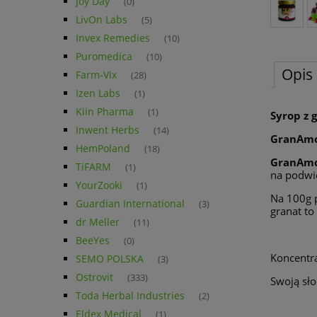
Joy Day
(0)
LivOn Labs
(5)
Invex Remedies
(10)
Puromedica
(10)
Opis
Farm-Vix
(28)
Izen Labs
(1)
Kiin Pharma
(1)
Syrop z 
Inwent Herbs
(14)
GranAm
HemPoland
(18)
GranAm
TiFARM
(1)
na podwie
YourZooki
(1)
Na 100g p
Guardian International
(3)
granat to
dr Meller
(11)
BeeYes
(0)
Koncentra
SEMO POLSKA
(3)
Ostrovit
(333)
Swoją sł
Toda Herbal Industries
(2)
Eldex Medical
(1)