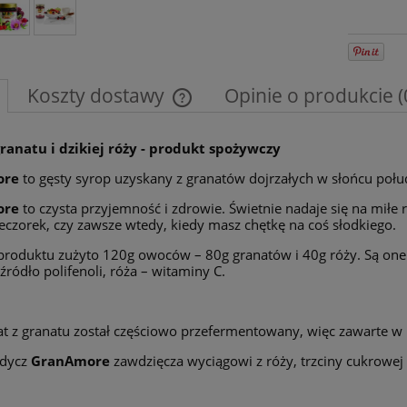
Koszty dostawy
Opinie o produkcie (
Cena nie zawiera ewentualnych kosztów
granatu i dzikiej róży - produkt spożywczy
płatności
ore
to gęsty syrop uzyskany z granatów dojrzałych w słońcu połud
ore
to czysta przyjemność i zdrowie. Świetnie nadaje się na miłe 
czorek, czy zawsze wtedy, kiedy masz chętkę na coś słodkiego.
roduktu zużyto 120g owoców – 80g granatów i 40g róży. Są one b
 źródło polifenoli, róża – witaminy C.
t z granatu został częściowo przefermentowany, więc zawarte w n
odycz
GranAmore
zawdzięcza wyciągowi z róży, trzciny cukrowej i 