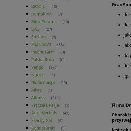
GranAm
BIOOIL
(18)
HempKing
do 
(7)
Mito-Pharma
(18)
do 
UNS
(27)
jak
Encann
(9)
PharmoVit
(88)
jak
Invent Farm
(0)
do 
Polska Róża
(0)
do 
Yango
(170)
Nutrivi
(1)
itp
Biofarmacja
(16)
Mitra
(1)
Aliness
(213)
Firma Dr
Pszczela Pasja
(1)
Aura Herbals
(47)
Charakte
przyswaj
Skarby Gai
(4)
Geonaturals
(6)
Jest tak