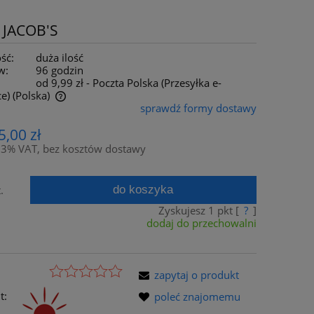
R JACOB'S
ść:
duża ilość
w:
96 godzin
od 9,99 zł
- Poczta Polska (Przesyłka e-
e)
(Polska)
sprawdź formy dostawy
ch kosztów
5,00 zł
23% VAT, bez kosztów dostawy
do koszyka
.
Zyskujesz
1
pkt [
?
]
dodaj do przechowalni
zapytaj o produkt
t:
poleć znajomemu