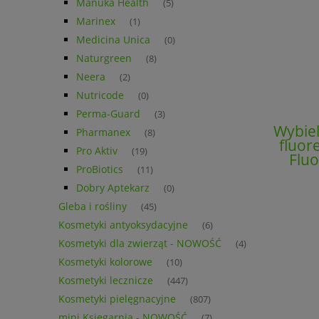
Manuka Health
(5)
Marinex
(1)
Medicina Unica
(0)
Naturgreen
(8)
Neera
(2)
Nutricode
(0)
Perma-Guard
(3)
Wybiel
Pharmanex
(8)
fluor
Pro Aktiv
(19)
Fluo
ProBiotics
(11)
Dobry Aptekarz
(0)
Gleba i rośliny
(45)
Kosmetyki antyoksydacyjne
(6)
Kosmetyki dla zwierząt - NOWOŚĆ
(4)
Kosmetyki kolorowe
(10)
Kosmetyki lecznicze
(447)
Kosmetyki pielęgnacyjne
(807)
mini Księgarnia - NOWOŚĆ
(7)