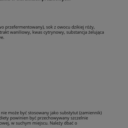
o przefermentowany), sok z owocu dzikiej róży,
trakt waniliowy, kwas cytrynowy, substancja żelująca
we.
y nie może być stosowany jako substytut (zamiennik)
nt diety powinien być przechowywany szczelnie
owej, w suchym miejscu. Należy dbać o