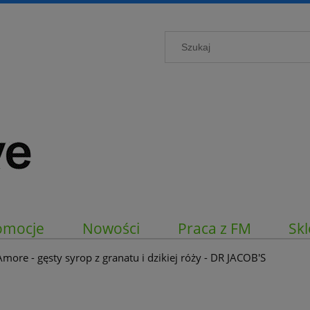
omocje
Nowości
Praca z FM
Skl
more - gęsty syrop z granatu i dzikiej róży - DR JACOB'S