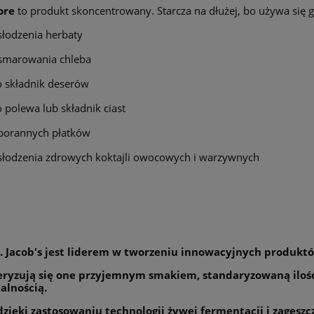
ore
to produkt skoncentrowany. Starcza na dłużej, bo używa się go
słodzenia herbaty
smarowania chleba
o składnik deserów
o polewa lub składnik ciast
porannych płatków
słodzenia zdrowych koktajli owocowych i warzywnych
. Jacob's jest liderem w tworzeniu innowacyjnych produktó
ryzują się one przyjemnym smakiem, standaryzowaną ilości
alnością.
 dzięki zastosowaniu technologii żywej fermentacji i zagęs