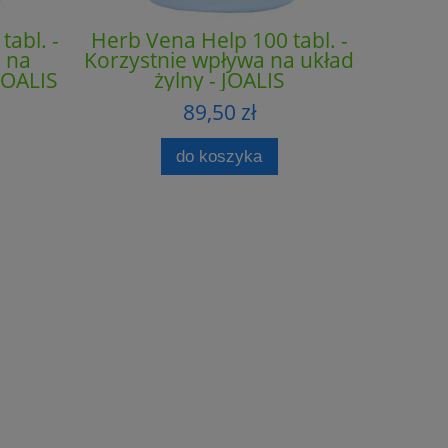
tabl. -
Herb Vena Help 100 tabl. -
Hipp
 na
Korzystnie wpływa na układ
organiz
 JOALIS
żylny - JOALIS
z płynó
kre
89,50 zł
do koszyka