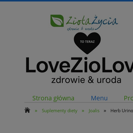
Strona główna
Menu
Pr
»
»
»
Suplementy diety
Joalis
Herb Urino 
Kontakt z nami