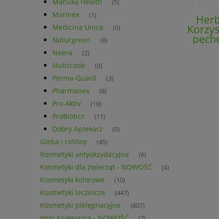
Manuka Health
(5)
Marinex
(1)
Herb
Medicina Unica
Korzys
(0)
pęche
Naturgreen
(8)
Neera
(2)
Nutricode
(0)
Perma-Guard
(3)
Pharmanex
(8)
Pro Aktiv
(19)
ProBiotics
(11)
Dobry Aptekarz
(0)
Gleba i rośliny
(45)
Kosmetyki antyoksydacyjne
(6)
Kosmetyki dla zwierząt - NOWOŚĆ
(4)
Kosmetyki kolorowe
(10)
Kosmetyki lecznicze
(447)
Kosmetyki pielęgnacyjne
(807)
mini Księgarnia - NOWOŚĆ
(7)