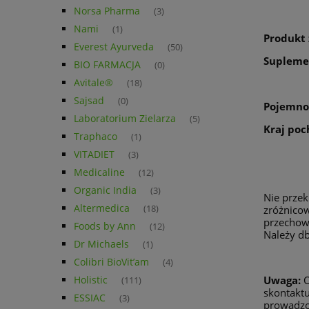
Norsa Pharma
(3)
Nami
(1)
Produkt 
Everest Ayurveda
(50)
Suplemen
BIO FARMACJA
(0)
Avitale®
(18)
Sajsad
(0)
Pojemno
Laboratorium Zielarza
(5)
Kraj poc
Traphaco
(1)
VITADIET
(3)
Medicaline
(12)
Organic India
(3)
Nie przek
Altermedica
(18)
zróżnicow
przechow
Foods by Ann
(12)
Należy db
Dr Michaels
(1)
Colibri BioVit’am
(4)
Holistic
Uwaga:
O
(111)
skontaktu
ESSIAC
(3)
prowadzo