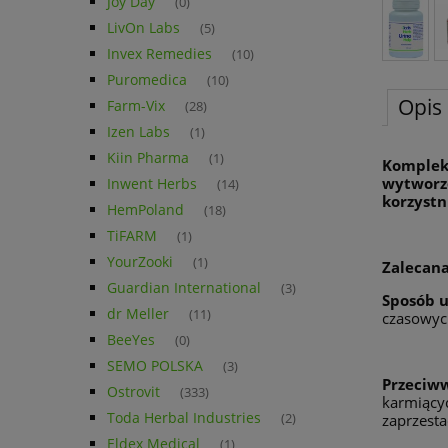
Joy Day
(0)
LivOn Labs
(5)
Invex Remedies
(10)
Puromedica
(10)
Opis
Farm-Vix
(28)
Izen Labs
(1)
Kiin Pharma
(1)
Kompleks
wytworzo
Inwent Herbs
(14)
korzystn
HemPoland
(18)
TiFARM
(1)
YourZooki
(1)
Zalecan
Guardian International
(3)
Sposób u
dr Meller
(11)
czasowyc
BeeYes
(0)
SEMO POLSKA
(3)
Przeciww
Ostrovit
(333)
karmiącyc
Toda Herbal Industries
(2)
zaprzesta
Eldex Medical
(1)