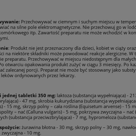
wywanie:
Przechowywać w ciemnym i suchym miejscu w temperat
wiać na silne pole elektromagnetyczne. Nie przechowuj go w lodó
 komórkowego itp. Zawartość preparatu nie może wchodzić w ko
ymi.
enie
: Produkt nie jest przeznaczony dla dzieci, kobiet w ciąży or
ci na niektóre składniki może powodować reakcje alergiczne. W 
ie preparatu. Przechowywać w miejscu niedostępnym dla małych
Po otwarciu opakowania produkt zużyć w ciągu 3 miesięcy. Po k
ać zalecanej porcji. Preparat nie może być stosowany jako substytu
 leków ordynowanych przez lekarzy.
i jednej tabletki 350 mg:
laktoza (substancja wypełniająca) - 2
rylająca) - 47 mg, skrobia kukurydziana (substancja wypełniając
) - 15 mg, skrzyp polny – cała roślina (Equisetum arvense) - 15 m
polity – nać (Calluna vulgaris) - 5 mg, pokrzywa zwyczajna – nać
ych (substancja przeciwzbrylająca) - 7 mg, hypromeloza (substanc
spożycie:
żurawina błotna - 30 mg, skrzyp polny – 30 mg, nawłoć
 zwyczajna - 10 mg.