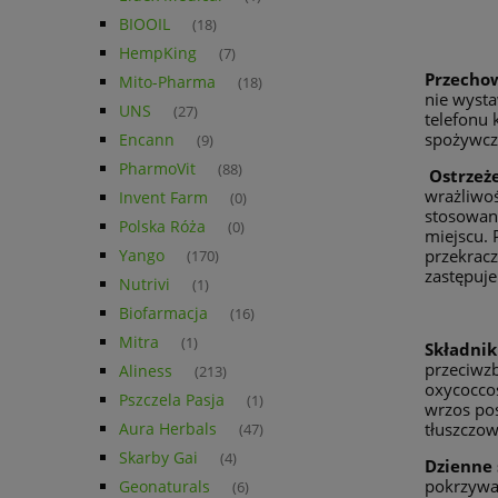
BIOOIL
(18)
HempKing
(7)
Przecho
Mito-Pharma
(18)
nie wysta
UNS
(27)
telefonu
spożywcz
Encann
(9)
PharmoVit
(88)
Ostrzeż
wrażliwoś
Invent Farm
(0)
stosowan
Polska Róża
(0)
miejscu. 
Yango
przekracz
(170)
zastępuje
Nutrivi
(1)
Biofarmacja
(16)
Mitra
(1)
Składnik
przeciwzb
Aliness
(213)
oxycoccos
Pszczela Pasja
(1)
wrzos pos
Aura Herbals
tłuszczow
(47)
Skarby Gai
(4)
Dzienne 
pokrzywa
Geonaturals
(6)