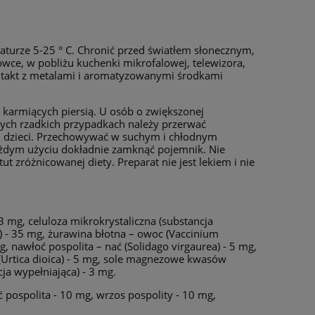
urze 5-25 ° C. Chronić przed światłem słonecznym,
wce, w pobliżu kuchenki mikrofalowej, telewizora,
ntakt z metalami i aromatyzowanymi środkami
az karmiących piersią. U osób o zwiększonej
tych rzadkich przypadkach należy przerwać
 dzieci. Przechowywać w suchym i chłodnym
ażdym użyciu dokładnie zamknąć pojemnik. Nie
t zróżnicowanej diety. Preparat nie jest lekiem i nie
13 mg, celuloza mikrokrystaliczna (substancja
a) - 35 mg, żurawina błotna – owoc (Vaccinium
g, nawłoć pospolita – nać (Solidago virgaurea) - 5 mg,
 (Urtica dioica) - 5 mg, sole magnezowe kwasów
ja wypełniająca) - 3 mg.
 pospolita - 10 mg, wrzos pospolity - 10 mg,