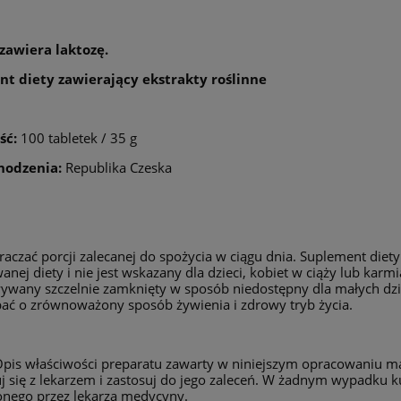
zawiera laktozę.
t diety zawierający ekstrakty roślinne
ść:
100 tabletek / 35 g
hodzenia:
Republika Czeska
raczać porcji zalecanej do spożycia w ciągu dnia. Suplement diet
anej diety i nie jest wskazany dla dzieci, kobiet w ciąży lub kar
ywany szczelnie zamknięty w sposób niedostępny dla małych dzi
ać o zrównoważony sposób żywienia i zdrowy tryb życia.
pis właściwości preparatu zawarty w niniejszym opracowaniu ma
j się z lekarzem i zastosuj do jego zaleceń. W żadnym wypadku k
nego przez lekarza medycyny.