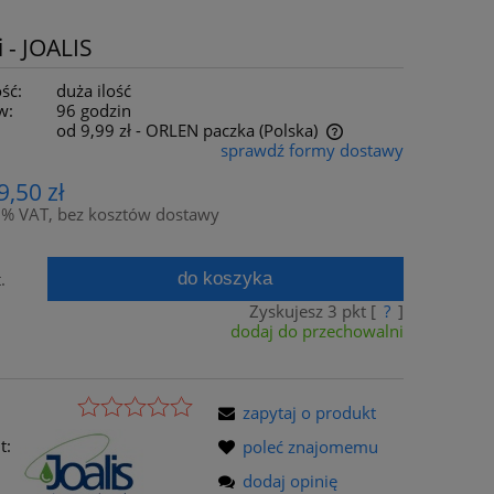
 - JOALIS
ść:
duża ilość
w:
96 godzin
od 9,99 zł
- ORLEN paczka
(Polska)
sprawdź formy dostawy
Cena nie zawiera ewentualnych kosztów
9,50 zł
płatności
8% VAT, bez kosztów dostawy
do koszyka
.
Zyskujesz
3
pkt [
?
]
dodaj do przechowalni
zapytaj o produkt
t:
poleć znajomemu
dodaj opinię