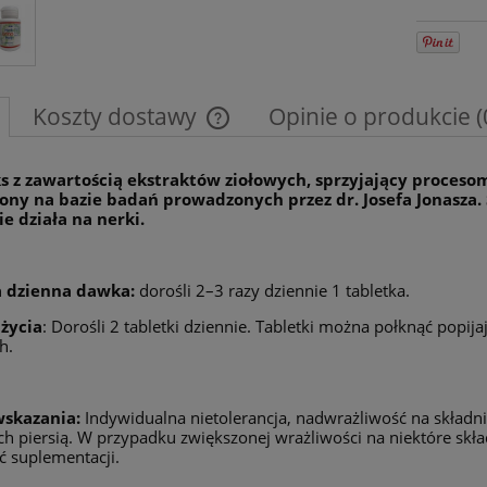
Koszty dostawy
Opinie o produkcie (
Cena nie zawiera ewentualnych kosztów
 z zawartością ekstraktów ziołowych, sprzyjający procesom
płatności
ny na bazie badań prowadzonych przez dr. Josefa Jonasza. 
ie działa na nerki.
a dzienna dawka:
dorośli 2–3 razy dziennie 1 tabletka.
życia
: Dorośli 2 tabletki dziennie. Tabletki można połknąć popij
h.
skazania:
Indywidualna nietolerancja, nadwrażliwość na składnik
h piersią. W przypadku zwiększonej wrażliwości na niektóre skła
ć suplementacji.