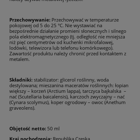
Przechowywanie:
Przechowywać w temperaturze
pokojowej od 5 do 25 °C. Nie wystawiać na
bezpośrednie działanie promieni słonecznych i silnego
pola elektromagnetycznego (tj. odległość nie mniejsza
niż pięć centymetrów od kuchenki mikrofalowej,
lodówki, telewizora lub telefonu komórkowego).
Zawartość produktu należy chronić przed kontaktem z
metalem.
Składniki:
stabilizator: glicerol roślinny, woda
destylowana; mieszanina maceratów roślinnych: łopian
większy – korzeń (Arctium lappa), tarczyca bajkalska –
nać (Scutellaria baicalensis), karczoch zwyczajny – nać
(Cynara scolymus), koper ogrodowy – owoc (Anethum
graveolens).
Objętość netto:
50 ml
Kraj pochodzenia:
Republika Czeska