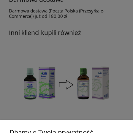
Darmowa dostawa (Poczta Polska (Przesyłka e-
Commerce)) już od 180,00 zł.
Inni klienci kupili również
Dbamy o Twoją prywatność