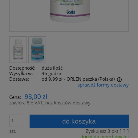
Dostępność:
duża ilość
Wysyłka w:
96 godzin
Dostawa:
od 9,99 zł
- ORLEN paczka
(Polska)
sprawdź formy dostawy
Cena nie zawiera ewentualnych kosztów płatności
93,00 zł
Cena:
zawiera 8% VAT, bez kosztów dostawy
do koszyka
szt.
Zyskujesz
3
pkt [
?
]
dodaj do przechowalni