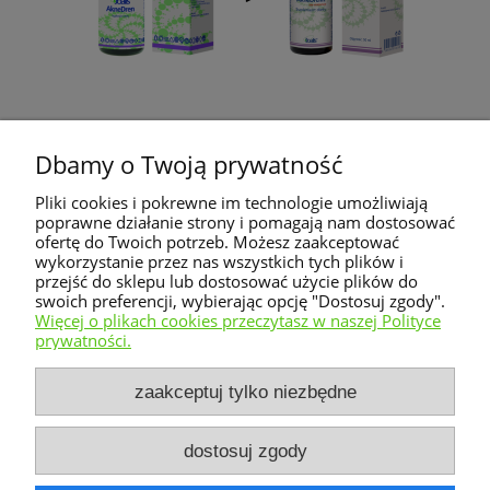
Dbamy o Twoją prywatność
AkneDren - Działa oczyszczająco na
H
gruczoły łojowe - JOALIS
Pliki cookies i pokrewne im technologie umożliwiają
poprawne działanie strony i pomagają nam dostosować
ofertę do Twoich potrzeb. Możesz zaakceptować
92,45 zł
wykorzystanie przez nas wszystkich tych plików i
przejść do sklepu lub dostosować użycie plików do
swoich preferencji, wybierając opcję "Dostosuj zgody".
do koszyka
Więcej o plikach cookies przeczytasz w naszej Polityce
prywatności.
Warunki zakupów
zaakceptuj tylko niezbędne
Moje konto
dostosuj zgody
Informacje o sklepie