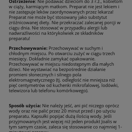
Ostrzeżenie
: Nie podawać dzieciom do 3 r.ż., kobietom
w ciąży, karmiącym matkom. Preparat nie jest lekiem i
nie zastępuje leków zaordynowanych przez lekarza!
Preparat nie może być stosowany jako substytut
zróżnicowanej diety. Nie przekraczać zalecanej porcji w
ciągu dnia. Nie stosować w przypadku alergii lub
nadwrażliwości na którykolwiek ze składników
preparatu!
Przechowywanie:
Przechowywać w suchym i
chłodnym miejscu. Po otwarciu zużyć w ciągu trzech
miesięcy. Dokładnie zamykać opakowanie.
Przechowywać w miejscu niedostępnym dla małych
dzieci. Nie wystawiać na bezpośrednie działanie
promieni słonecznych i silnego pola
elektromagnetycznego (tj. odległość nie mniejsza niż
pięć centymetrów od kuchenki mikrofalowej, lodówki,
telewizora lub telefonu komórkowego).
Sposób użycia:
Nie należy jeść, ani pić niczego oprócz
wody oraz nie palić przez 20 minut przed i po użyciu
preparatu. Kapsułki popijać dużą ilością wody. Jeśli
przyjmowanych jest więcej niż jeden produkt Joalis w
tym samym czasie, zaleca się stosowanie co najmniej 1-