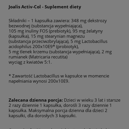
Joalis Activ-Col - Suplement diety
Składniki – 1 kapsułka zawiera: 348 mg dekstrozy
bezwodnej (substancja wypełniająca),
105 mg inuliny FOS (prebiotyk), 95 mg żelatyny
(kapsułka), 15 mg stearynian magnezu
(substancja przeciwzbrylająca), 5 mg Lactobacillus
acidophilus 200x10E9* (probiotyk),
5 mg tlenek krzemu (substancja wypełniająca), 2 mg
rumianek (Matricaria recutita)
wyciąg z kwiatów 5:1.
* Zawartość Lactobacillus w kapsułce w momencie
napełniania wynosi 200x10E9.
Zalecana dzienna porcja
:
Dzieci w wieku 3 lat i starsze
2 razy dziennie 1 kapsułka, dorośli 3 razy dziennie 1
kapsułka. Maksymalna porcja dzienna dla dzieci 2
kapsułki, dla dorosłych 3 kapsułki.