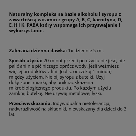
Naturalny kompleks na bazie alkoholu i syropu z
zawartością witamin z grupy A, B, C, karnityna, D,
E, H i K, PABA który wspomaga ich przyswajanie i
wykorzystanie.
Zalecana dzienna dawka:
1x dziennie 5 ml.
Sposób użycia:
20 minut przed i po użyciu nie jeść, nie
palić ani nie pić niczego oprócz wody. Jeśli weźmiesz
więcej produktów z linii Joalis, odczekaj 1 minutę
między użyciem. Nie pij syropu z butelki. Użyj
dołączonej miarki, aby uniknąć skażenia
mikrobiologicznego produktu. Po każdym użyciu
zamknij butelkę. Nie używaj metalowej łyżki.
Przeciwwskazania:
Indywidualna nietolerancja,
nadwrażliwość na składniki, niewskazany dla dzieci do 3
lat.