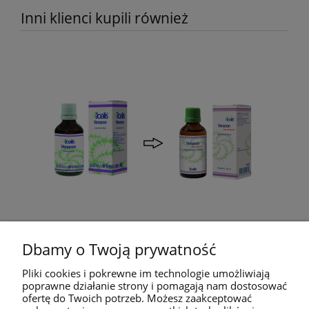
Inni klienci kupili również
Dbamy o Twoją prywatność
Venaron 50 ml - Wpływa korzystnie na
St
działanie żył - JOALIS
Pliki cookies i pokrewne im technologie umożliwiają
poprawne działanie strony i pomagają nam dostosować
ofertę do Twoich potrzeb. Możesz zaakceptować
92,45 zł