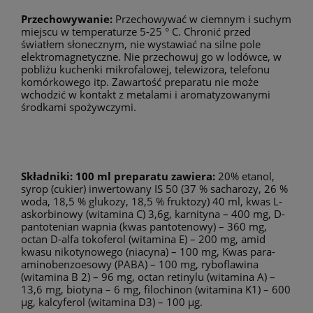
Przechowywanie:
Przechowywać w ciemnym i suchym
miejscu w temperaturze 5-25 ° C. Chronić przed
światłem słonecznym, nie wystawiać na silne pole
elektromagnetyczne. Nie przechowuj go w lodówce, w
pobliżu kuchenki mikrofalowej, telewizora, telefonu
komórkowego itp. Zawartość preparatu nie może
wchodzić w kontakt z metalami i aromatyzowanymi
środkami spożywczymi.
Składniki: 100 ml preparatu zawiera:
20% etanol,
syrop (cukier) inwertowany IS 50 (37 % sacharozy, 26 %
woda, 18,5 % glukozy, 18,5 % fruktozy) 40 ml, kwas L-
askorbinowy (witamina C) 3,6g, karnityna – 400 mg, D-
pantotenian wapnia (kwas pantotenowy) – 360 mg,
octan D-alfa tokoferol (witamina E) – 200 mg, amid
kwasu nikotynowego (niacyna) – 100 mg, Kwas para-
aminobenzoesowy (PABA) – 100 mg, ryboflawina
(witamina B 2) – 96 mg, octan retinylu (witamina A) –
13,6 mg, biotyna – 6 mg, filochinon (witamina K1) – 600
µg, kalcyferol (witamina D3) – 100 µg.